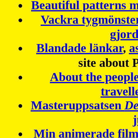
Beautiful patterns
Vackra tygmönster
gjor
Blandade länkar
,
a
site about 
About the peopl
travell
Masteruppsatsen
De
Min animerade fil