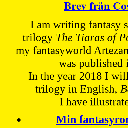
Brev från C
I am writing fantasy
trilogy
The Tiaras of 
my fantasyworld Artezan
was published 
In the year 2018 I will
trilogy in English,
Be
I have
illustrat
Min fantasyro