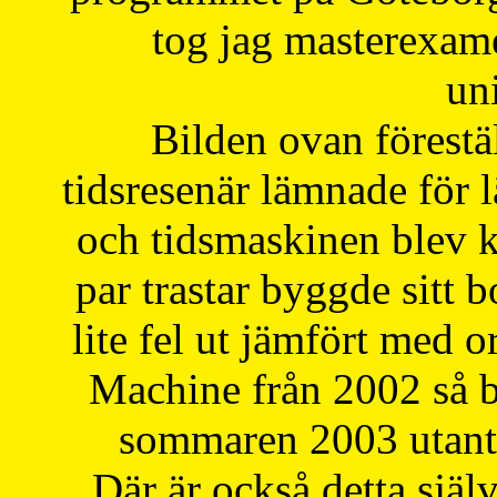
tog jag masterexa
uni
Bilden ovan förestä
tidsresenär lämnade för 
och tidsmaskinen blev k
par trastar byggde sitt b
lite fel ut jämfört med 
Machine från 2002 så be
sommaren 2003 utantil
Där är också detta själ