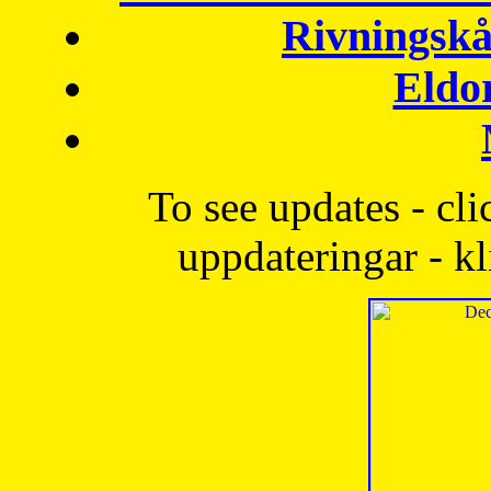
Rivningskå
Eldo
To see updates - cli
uppdateringar - kl