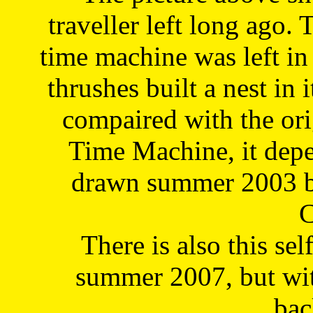
traveller left long ago. 
time machine was left in 
thrushes built a nest in 
compaired with the or
Time Machine, it depe
drawn summer 2003 by
C
There is also this sel
summer 2007, but wit
bac