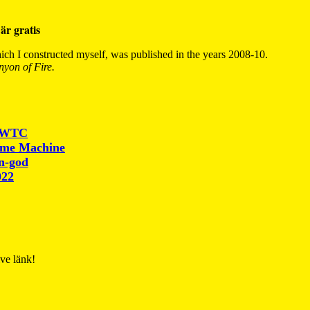
är gratis
ch I constructed myself, was published in the years 2008-10.
yon of Fire.
r WTC
ime Machine
un-god
022
ive länk!