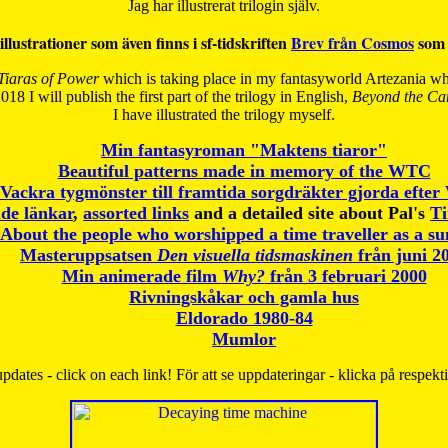
Jag har illustrerat trilogin själv.
illustrationer som även finns i sf-tidskriften
Brev från Cosmos
som 
Tiaras of Power
which is taking place in my fantasyworld Artezania whi
018 I will publish the first part of the trilogy in English,
Beyond the Can
I have
illustrated the trilogy myself.
Min fantasyroman "Maktens tiaror"
Beautiful patterns made in memory of the WTC
Vackra tygmönster till framtida sorgdräkter gjorda efte
de länkar
,
assorted links
and a detailed site about Pal's
T
About the people who worshipped a time traveller as a s
Masteruppsatsen
Den visuella tidsmaskinen
från juni 2
Min animerade film
Why?
från 3 februari 2000
Rivningskåkar och gamla hus
Eldorado 1980-84
Mumlor
pdates - click on each link! För att se uppdateringar - klicka på respekt