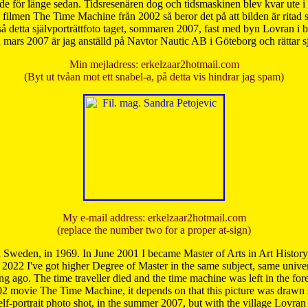
de för länge sedan. Tidsresenären dog och tidsmaskinen blev kvar ute i s
från filmen The Time Machine från 2002 så beror det på att bilden är ritad
å detta självporträttfoto taget, sommaren 2007, fast med byn Lovran i
mars 2007 är jag anställd på Navtor Nautic AB i Göteborg och rättar s
Min mejladress: erkelzaar2hotmail.com
(Byt ut tvåan mot ett snabel-a, på detta vis hindrar jag spam)
My e-mail address: erkelzaar2hotmail.com
(replace the number two for a proper at-sign)
 Sweden, in 1969. In June 2001 I became Master of Arts in Art Histor
 2022 I've got higher Degree of Master in the same subject, same univer
 ago. The time traveller died and the time machine was left in the forest'
02 movie The Time Machine, it depends on that this picture was drawn
self-portrait photo shot, in the summer 2007, but with the village Lovra