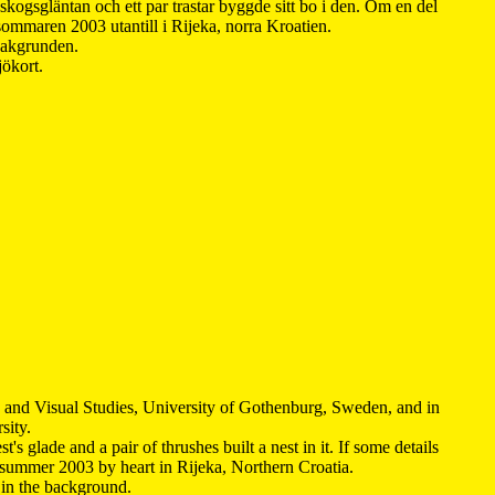
kogsgläntan och ett par trastar byggde sitt bo i den. Om en del
 sommaren 2003 utantill i Rijeka, norra Kroatien.
 bakgrunden.
jökort.
y and Visual Studies, University of Gothenburg, Sweden, and in
sity.
s glade and a pair of thrushes built a nest in it. If some details
 summer 2003 by heart in Rijeka, Northern Croatia
.
n in the background.