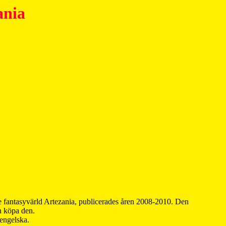
ania
 fantasyvärld Artezania, publicerades åren 2008-2010. Den
an köpa den.
 engelska.