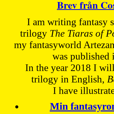
Brev från C
I am writing fantasy
trilogy
The Tiaras of 
my fantasyworld Artezan
was published 
In the year 2018 I will
trilogy in English,
Be
I have
illustrat
Min fantasyro