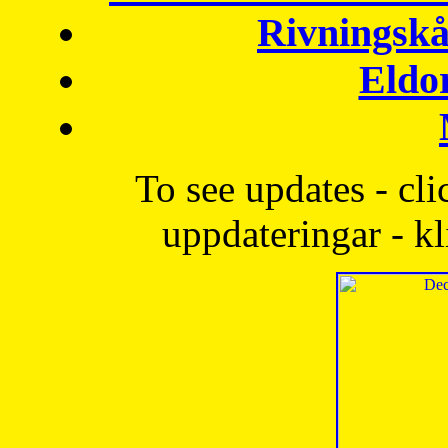
Rivningskå
Eldo
To see updates - cli
uppdateringar - kl