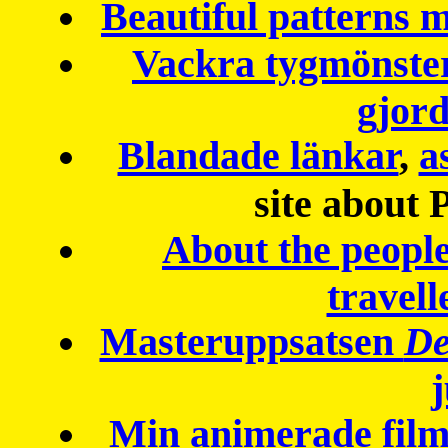
Beautiful patterns
Vackra tygmönster
gjor
Blandade länkar
,
a
site about 
About the peopl
travell
Masteruppsatsen
De
Min animerade fil