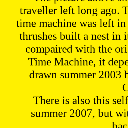
traveller left long ago. 
time machine was left in 
thrushes built a nest in 
compaired with the or
Time Machine, it depe
drawn summer 2003 by
C
There is also this sel
summer 2007, but wit
bac