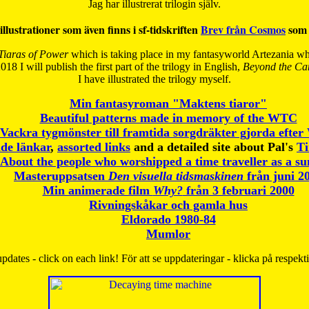
Jag har illustrerat trilogin själv.
illustrationer som även finns i sf-tidskriften
Brev från Cosmos
som 
Tiaras of Power
which is taking place in my fantasyworld Artezania whi
018 I will publish the first part of the trilogy in English,
Beyond the Can
I have
illustrated the trilogy myself.
Min fantasyroman "Maktens tiaror"
Beautiful patterns made in memory of the WTC
Vackra tygmönster till framtida sorgdräkter gjorda efte
de länkar
,
assorted links
and a detailed site about Pal's
T
About the people who worshipped a time traveller as a s
Masteruppsatsen
Den visuella tidsmaskinen
från juni 2
Min animerade film
Why?
från 3 februari 2000
Rivningskåkar och gamla hus
Eldorado 1980-84
Mumlor
pdates - click on each link! För att se uppdateringar - klicka på respekt