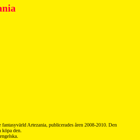
ania
 fantasyvärld Artezania, publicerades åren 2008-2010. Den
an köpa den.
 engelska.