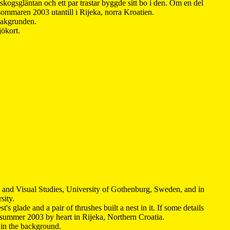
kogsgläntan och ett par trastar byggde sitt bo i den. Om en del
 sommaren 2003 utantill i Rijeka, norra Kroatien.
 bakgrunden.
jökort.
y and Visual Studies, University of Gothenburg, Sweden, and in
sity.
s glade and a pair of thrushes built a nest in it. If some details
 summer 2003 by heart in Rijeka, Northern Croatia
.
n in the background.