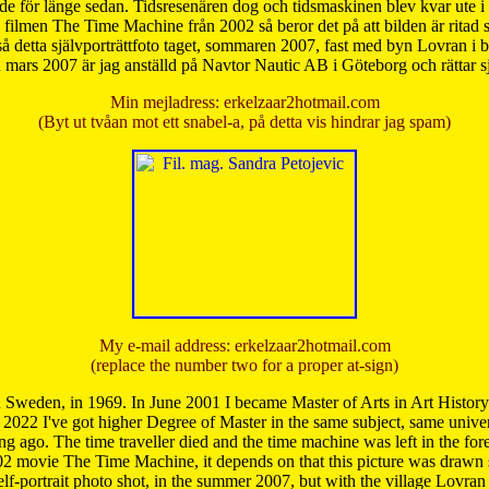
de för länge sedan. Tidsresenären dog och tidsmaskinen blev kvar ute i s
från filmen The Time Machine från 2002 så beror det på att bilden är ritad
å detta självporträttfoto taget, sommaren 2007, fast med byn Lovran i
mars 2007 är jag anställd på Navtor Nautic AB i Göteborg och rättar s
Min mejladress: erkelzaar2hotmail.com
(Byt ut tvåan mot ett snabel-a, på detta vis hindrar jag spam)
My e-mail address: erkelzaar2hotmail.com
(replace the number two for a proper at-sign)
 Sweden, in 1969. In June 2001 I became Master of Arts in Art Histor
 2022 I've got higher Degree of Master in the same subject, same univer
 ago. The time traveller died and the time machine was left in the forest'
02 movie The Time Machine, it depends on that this picture was drawn
self-portrait photo shot, in the summer 2007, but with the village Lovra