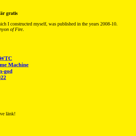
är gratis
ch I constructed myself, was published in the years 2008-10.
yon of Fire.
r WTC
ime Machine
un-god
022
ive länk!