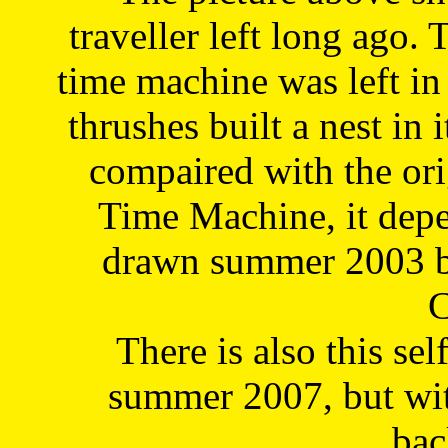
traveller left long ago. 
time machine was left in 
thrushes built a nest in 
compaired with the or
Time Machine, it depe
drawn summer 2003 by
C
There is also this sel
summer 2007, but wit
bac