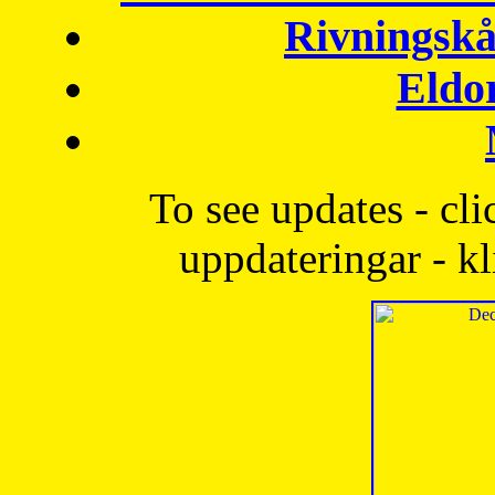
Rivningskå
Eldo
To see updates - cli
uppdateringar - kl