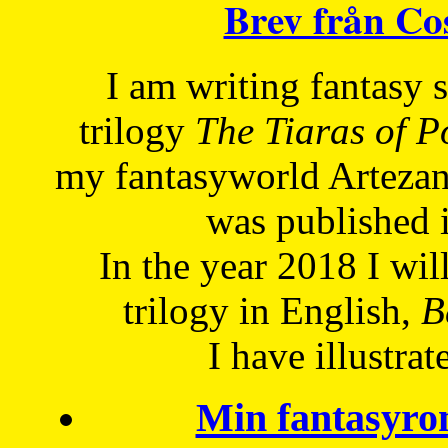
Brev från C
I am writing fantasy
trilogy
The Tiaras of 
my fantasyworld Artezan
was published 
In the year 2018 I will
trilogy in English,
Be
I have
illustrat
Min fantasyro