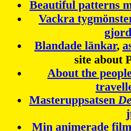
Beautiful patterns
Vackra tygmönster
gjor
Blandade länkar
,
a
site about 
About the peopl
travell
Masteruppsatsen
De
Min animerade fil