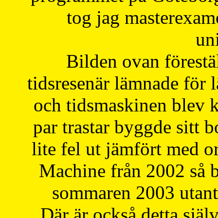
tog jag masterexa
uni
Bilden ovan förestä
tidsresenär lämnade för 
och tidsmaskinen blev k
par trastar byggde sitt b
lite fel ut jämfört med 
Machine från 2002 så be
sommaren 2003 utantil
Där är också detta själ