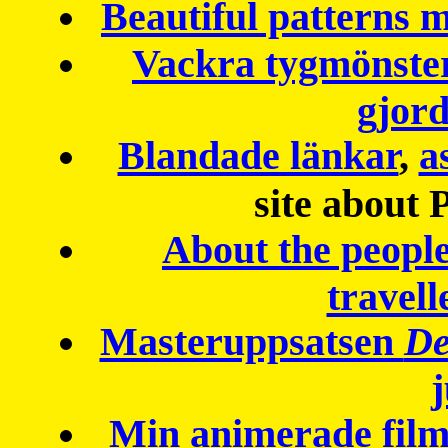
Beautiful patterns
Vackra tygmönster
gjor
Blandade länkar
,
a
site about 
About the peopl
travell
Masteruppsatsen
De
Min animerade fil