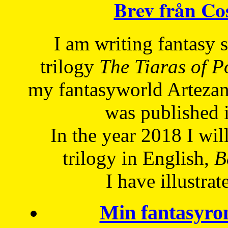
Brev från C
I am writing fantasy
trilogy
The Tiaras of 
my fantasyworld Artezan
was published 
In the year 2018 I will
trilogy in English,
Be
I have
illustrat
Min fantasyro