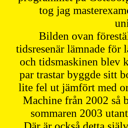
tog jag masterexa
uni
Bilden ovan förestä
tidsresenär lämnade för 
och tidsmaskinen blev k
par trastar byggde sitt b
lite fel ut jämfört med 
Machine från 2002 så be
sommaren 2003 utantil
Där är också detta själ