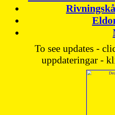
Rivningskå
Eldo
To see updates - cli
uppdateringar - kl