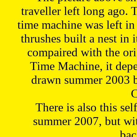
traveller left long ago. 
time machine was left in 
thrushes built a nest in 
compaired with the or
Time Machine, it depe
drawn summer 2003 by
C
There is also this sel
summer 2007, but wit
bac