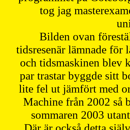
tog jag masterexa
uni
Bilden ovan förestä
tidsresenär lämnade för 
och tidsmaskinen blev k
par trastar byggde sitt b
lite fel ut jämfört med 
Machine från 2002 så be
sommaren 2003 utantil
Där är också detta själ