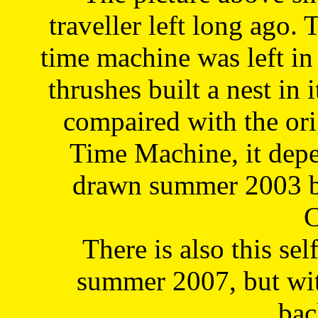
traveller left long ago. 
time machine was left in 
thrushes built a nest in 
compaired with the or
Time Machine, it depe
drawn summer 2003 by
C
There is also this sel
summer 2007, but wit
bac