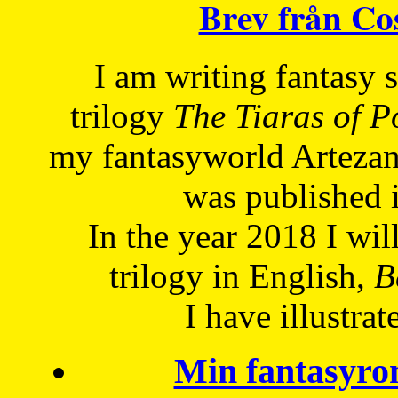
Brev från C
I am writing fantasy
trilogy
The Tiaras of 
my fantasyworld Artezan
was published 
In the year 2018 I will
trilogy in English,
Be
I have
illustrat
Min fantasyro