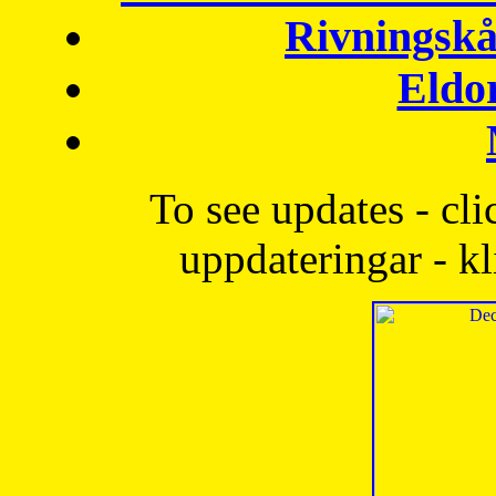
Rivningskå
Eldo
To see updates - cli
uppdateringar - kl