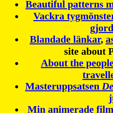
Beautiful patterns
Vackra tygmönster
gjor
Blandade länkar
,
a
site about 
About the peopl
travell
Masteruppsatsen
De
Min animerade fil