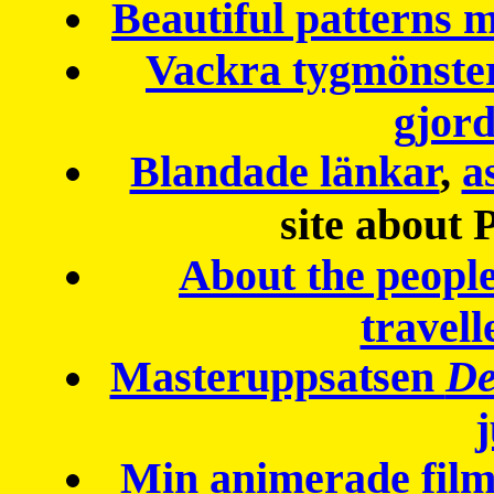
Beautiful patterns
Vackra tygmönster
gjor
Blandade länkar
,
a
site about 
About the peopl
travell
Masteruppsatsen
De
Min animerade fil