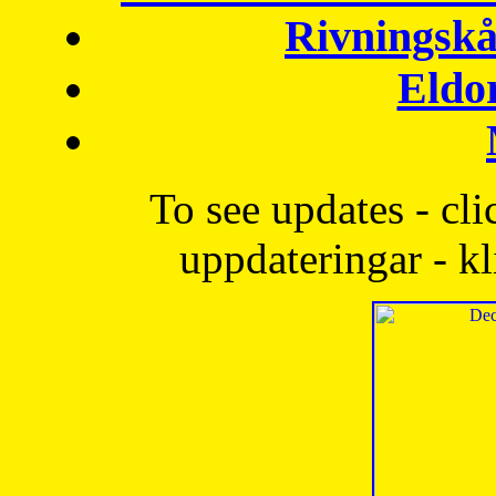
Rivningskå
Eldo
To see updates - cli
uppdateringar - kl