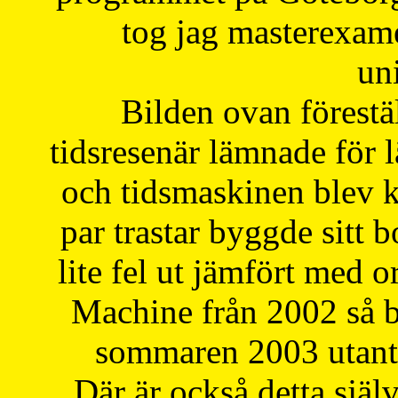
tog jag masterexa
uni
Bilden ovan förestä
tidsresenär lämnade för 
och tidsmaskinen blev k
par trastar byggde sitt b
lite fel ut jämfört med 
Machine från 2002 så be
sommaren 2003 utantil
Där är också detta själ