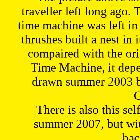
traveller left long ago. 
time machine was left in 
thrushes built a nest in 
compaired with the or
Time Machine, it depe
drawn summer 2003 by
C
There is also this sel
summer 2007, but wit
bac