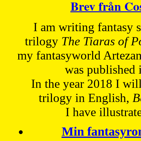
Brev från C
I am writing fantasy
trilogy
The Tiaras of 
my fantasyworld Artezan
was published 
In the year 2018 I will
trilogy in English,
Be
I have
illustrat
Min fantasyro