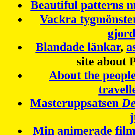
Beautiful patterns
Vackra tygmönster
gjor
Blandade länkar
,
a
site about 
About the peopl
travell
Masteruppsatsen
De
Min animerade fil