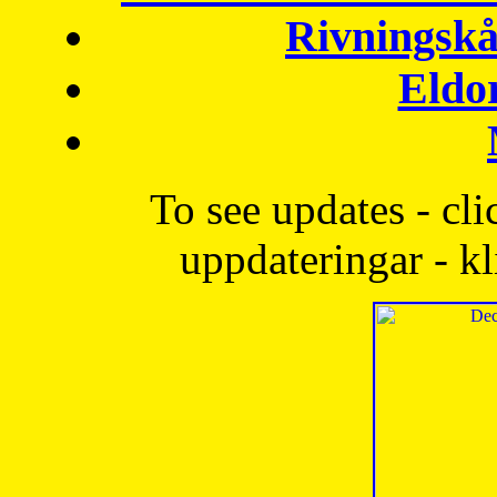
Rivningskå
Eldo
To see updates - cli
uppdateringar - kl