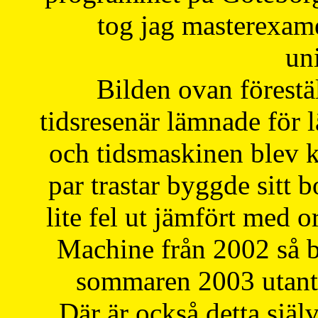
tog jag masterexa
uni
Bilden ovan förestä
tidsresenär lämnade för 
och tidsmaskinen blev k
par trastar byggde sitt b
lite fel ut jämfört med 
Machine från 2002 så be
sommaren 2003 utantil
Där är också detta själ