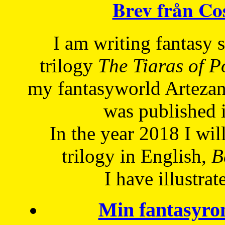
Brev från C
I am writing fantasy
trilogy
The Tiaras of 
my fantasyworld Artezan
was published 
In the year 2018 I will
trilogy in English,
Be
I have
illustrat
Min fantasyro