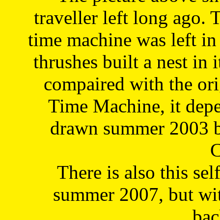
traveller left long ago. 
time machine was left in 
thrushes built a nest in 
compaired with the or
Time Machine, it depe
drawn summer 2003 by
C
There is also this sel
summer 2007, but wit
bac