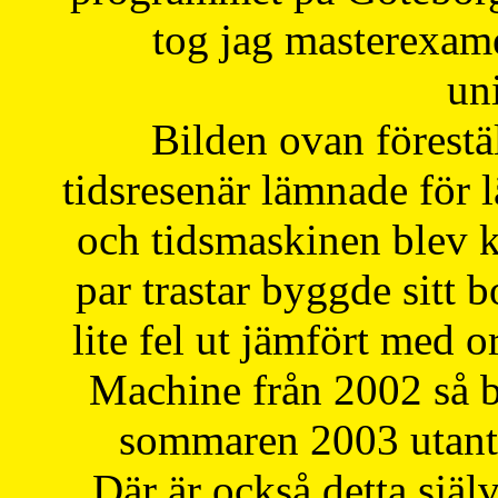
tog jag masterexa
uni
Bilden ovan förestä
tidsresenär lämnade för 
och tidsmaskinen blev k
par trastar byggde sitt b
lite fel ut jämfört med 
Machine från 2002 så be
sommaren 2003 utantil
Där är också detta själ