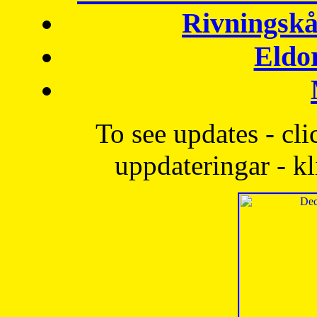
Rivningskå
Eldo
To see updates - cli
uppdateringar - kl