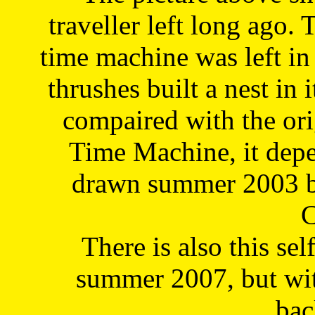
traveller left long ago. 
time machine was left in 
thrushes built a nest in 
compaired with the or
Time Machine, it depe
drawn summer 2003 by
C
There is also this sel
summer 2007, but wit
bac