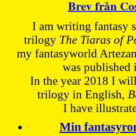
Brev från C
I am writing fantasy
trilogy
The Tiaras of 
my fantasyworld Artezan
was published 
In the year 2018 I will
trilogy in English,
Be
I have
illustrat
Min fantasyro