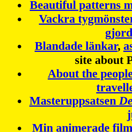
Beautiful patterns
Vackra tygmönster
gjor
Blandade länkar
,
a
site about 
About the peopl
travell
Masteruppsatsen
De
Min animerade fil