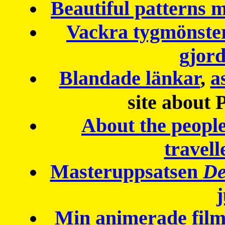
Beautiful patterns
Vackra tygmönster
gjor
Blandade länkar
,
a
site about 
About the peopl
travell
Masteruppsatsen
De
Min animerade fil