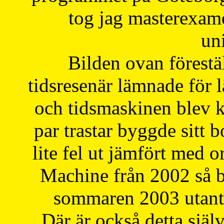
tog jag masterexa
uni
Bilden ovan förestä
tidsresenär lämnade för 
och tidsmaskinen blev k
par trastar byggde sitt b
lite fel ut jämfört med 
Machine från 2002 så be
sommaren 2003 utantil
Där är också detta själ