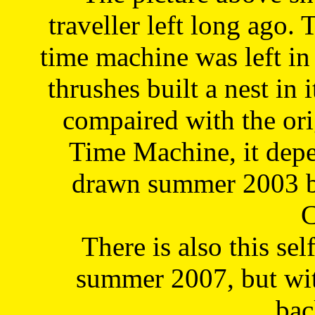
traveller left long ago. 
time machine was left in 
thrushes built a nest in 
compaired with the or
Time Machine, it depe
drawn summer 2003 by
C
There is also this sel
summer 2007, but wit
bac