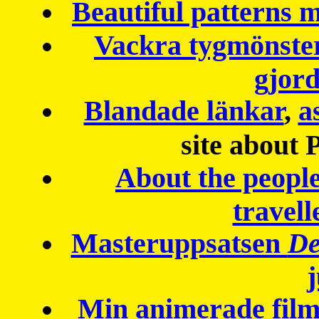
Beautiful patterns
Vackra tygmönster
gjor
Blandade länkar
,
a
site about 
About the peopl
travell
Masteruppsatsen
De
Min animerade fil