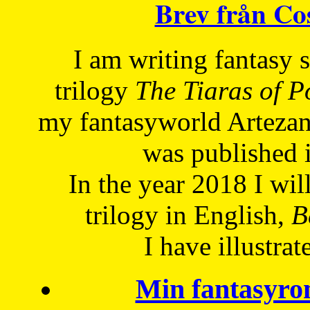
Brev från C
I am writing fantasy
trilogy
The Tiaras of 
my fantasyworld Artezan
was published 
In the year 2018 I will
trilogy in English,
Be
I have
illustrat
Min fantasyro