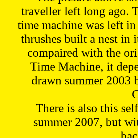
traveller left long ago. 
time machine was left in 
thrushes built a nest in 
compaired with the or
Time Machine, it depe
drawn summer 2003 by
C
There is also this sel
summer 2007, but wit
bac