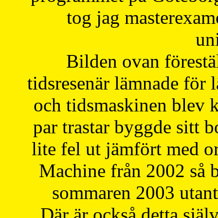
tog jag masterexa
uni
Bilden ovan förestä
tidsresenär lämnade för 
och tidsmaskinen blev k
par trastar byggde sitt b
lite fel ut jämfört med 
Machine från 2002 så be
sommaren 2003 utantil
Där är också detta själ