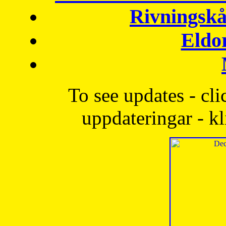
Rivningskå
Eldo
To see updates - cli
uppdateringar - kl