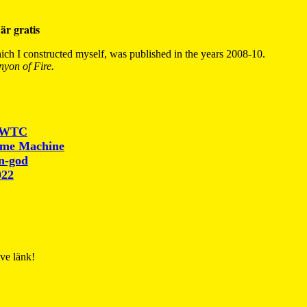
är gratis
ch I constructed myself, was published in the years 2008-10.
yon of Fire.
r WTC
ime Machine
un-god
022
ive länk!