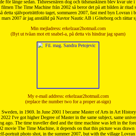
de för länge sedan. Tidsresenären dog och tidsmaskinen blev kvar ute i s
från filmen The Time Machine från 2002 så beror det på att bilden är ritad
å detta självporträttfoto taget, sommaren 2007, fast med byn Lovran i
mars 2007 är jag anställd på Navtor Nautic AB i Göteborg och rättar s
Min mejladress: erkelzaar2hotmail.com
(Byt ut tvåan mot ett snabel-a, på detta vis hindrar jag spam)
My e-mail address: erkelzaar2hotmail.com
(replace the number two for a proper at-sign)
 Sweden, in 1969. In June 2001 I became Master of Arts in Art Histor
 2022 I've got higher Degree of Master in the same subject, same univer
 ago. The time traveller died and the time machine was left in the forest'
02 movie The Time Machine, it depends on that this picture was drawn
self-portrait photo shot, in the summer 2007, but with the village Lovra