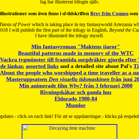
Jag har illustrerat trilogin själv.
illustrationer som även finns i sf-tidskriften
Brev från Cosmos
som 
Tiaras of Power
which is taking place in my fantasyworld Artezania whi
018 I will publish the first part of the trilogy in English,
Beyond the Can
I have
illustrated the trilogy myself.
Min fantasyroman "Maktens tiaror"
Beautiful patterns made in memory of the WTC
Vackra tygmönster till framtida sorgdräkter gjorda efte
de länkar
,
assorted links
and a detailed site about Pal's
T
About the people who worshipped a time traveller as a s
Masteruppsatsen
Den visuella tidsmaskinen
från juni 2
Min animerade film
Why?
från 3 februari 2000
Rivningskåkar och gamla hus
Eldorado 1980-84
Mumlor
pdates - click on each link! För att se uppdateringar - klicka på respekt