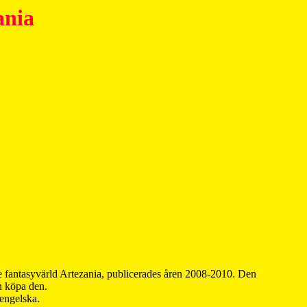
ania
 fantasyvärld Artezania, publicerades åren 2008-2010. Den
an köpa den.
 engelska.