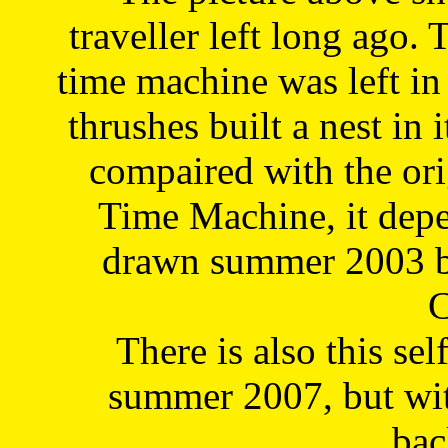
traveller left long ago. 
time machine was left in 
thrushes built a nest in 
compaired with the or
Time Machine, it depe
drawn summer 2003 by
C
There is also this sel
summer 2007, but wit
bac