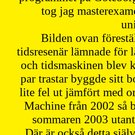
tog jag masterexa
uni
Bilden ovan förestä
tidsresenär lämnade för 
och tidsmaskinen blev k
par trastar byggde sitt b
lite fel ut jämfört med 
Machine från 2002 så be
sommaren 2003 utantil
Där är också detta själ