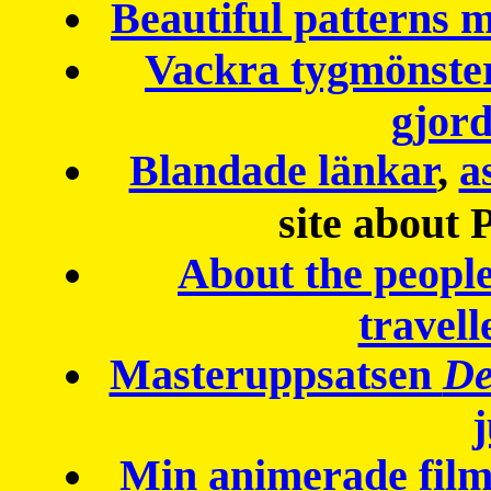
Beautiful patterns
Vackra tygmönster
gjor
Blandade länkar
,
a
site about 
About the peopl
travell
Masteruppsatsen
De
Min animerade fil