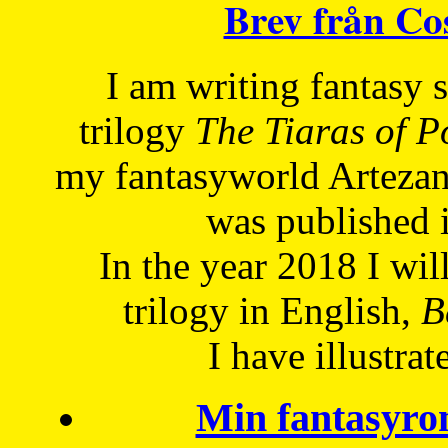
Brev från C
I am writing fantasy
trilogy
The Tiaras of 
my fantasyworld Artezan
was published 
In the year 2018 I will
trilogy in English,
Be
I have
illustrat
Min fantasyro