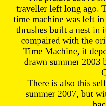
traveller left long ago. 
time machine was left in 
thrushes built a nest in 
compaired with the or
Time Machine, it depe
drawn summer 2003 by
C
There is also this sel
summer 2007, but wit
bac