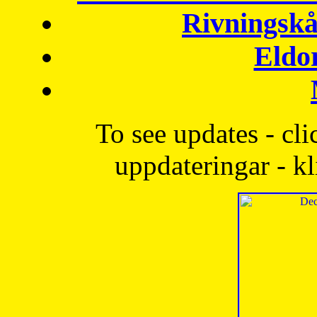
Rivningskå
Eldo
To see updates - cli
uppdateringar - kl