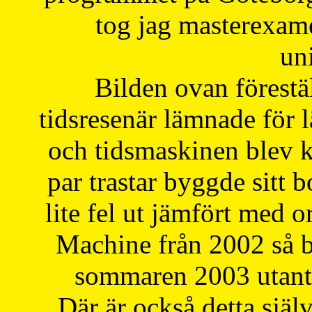
tog jag masterexa
uni
Bilden ovan förestä
tidsresenär lämnade för 
och tidsmaskinen blev k
par trastar byggde sitt b
lite fel ut jämfört med 
Machine från 2002 så be
sommaren 2003 utantil
Där är också detta själ