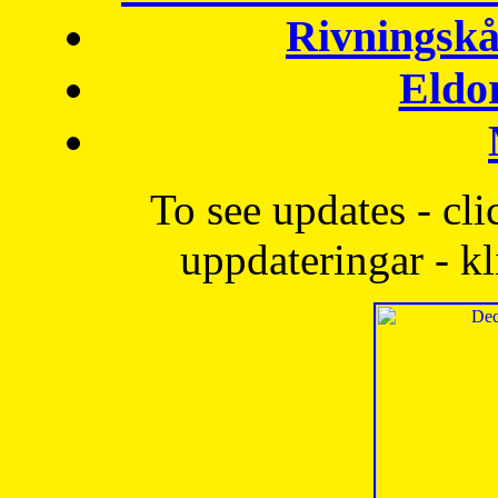
Rivningskå
Eldo
To see updates - cli
uppdateringar - kl