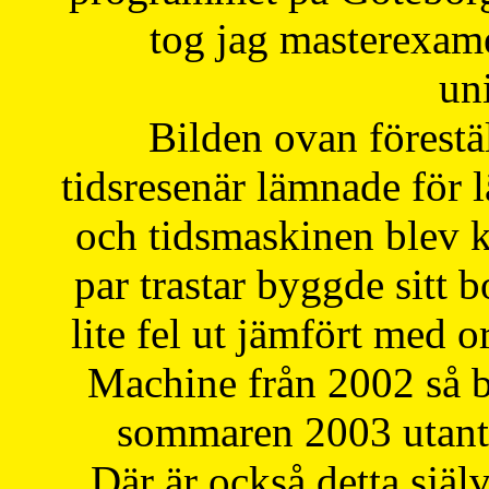
tog jag masterexa
uni
Bilden ovan förestä
tidsresenär lämnade för 
och tidsmaskinen blev k
par trastar byggde sitt b
lite fel ut jämfört med 
Machine från 2002 så be
sommaren 2003 utantil
Där är också detta själ