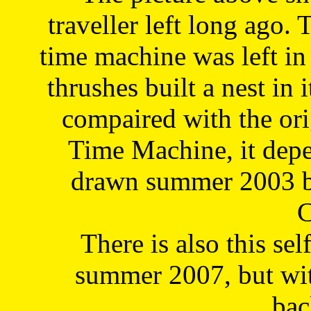
traveller left long ago. 
time machine was left in 
thrushes built a nest in 
compaired with the or
Time Machine, it depe
drawn summer 2003 by
C
There is also this sel
summer 2007, but wit
bac