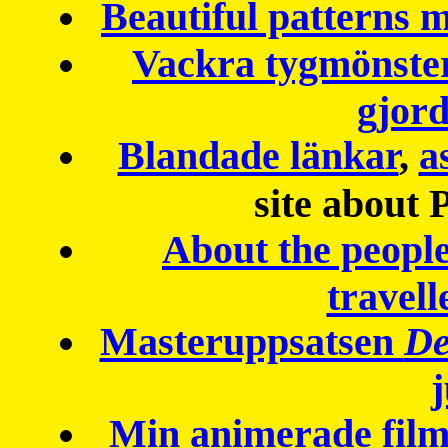
Beautiful patterns
Vackra tygmönster
gjor
Blandade länkar
,
a
site about 
About the peopl
travell
Masteruppsatsen
De
Min animerade fil