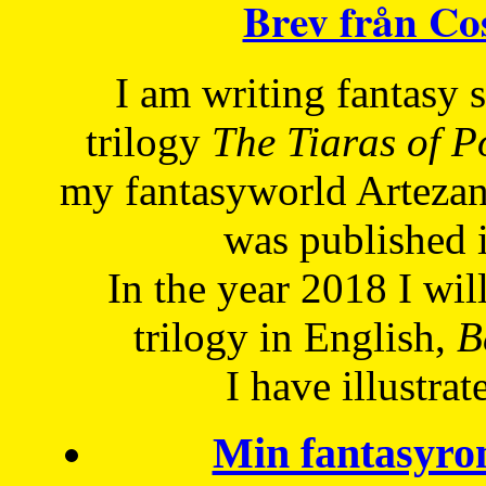
Brev från C
I am writing fantasy
trilogy
The Tiaras of 
my fantasyworld Artezan
was published 
In the year 2018 I will
trilogy in English,
Be
I have
illustrat
Min fantasyro