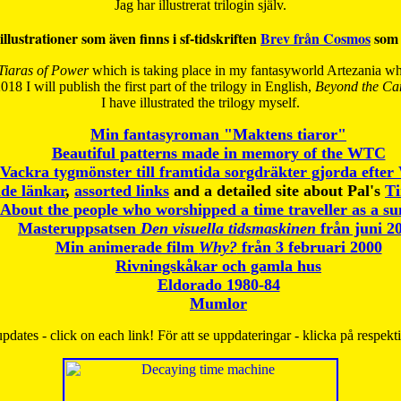
Jag har illustrerat trilogin själv.
illustrationer som även finns i sf-tidskriften
Brev från Cosmos
som 
Tiaras of Power
which is taking place in my fantasyworld Artezania whi
018 I will publish the first part of the trilogy in English,
Beyond the Can
I have
illustrated the trilogy myself.
Min fantasyroman "Maktens tiaror"
Beautiful patterns made in memory of the WTC
Vackra tygmönster till framtida sorgdräkter gjorda efte
de länkar
,
assorted links
and a detailed site about Pal's
T
About the people who worshipped a time traveller as a s
Masteruppsatsen
Den visuella tidsmaskinen
från juni 2
Min animerade film
Why?
från 3 februari 2000
Rivningskåkar och gamla hus
Eldorado 1980-84
Mumlor
pdates - click on each link! För att se uppdateringar - klicka på respekt