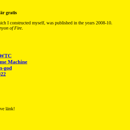
är gratis
ch I constructed myself, was published in the years 2008-10.
yon of Fire.
r WTC
ime Machine
un-god
022
ive länk!