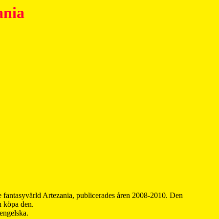
ania
 fantasyvärld Artezania, publicerades åren 2008-2010. Den
an köpa den.
 engelska.