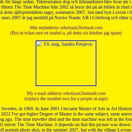
de för länge sedan. Tidsresenären dog och tidsmaskinen blev kvar ute i s
från filmen The Time Machine från 2002 så beror det på att bilden är ritad
å detta självporträttfoto taget, sommaren 2007, fast med byn Lovran i
mars 2007 är jag anställd på Navtor Nautic AB i Göteborg och rättar s
Min mejladress: erkelzaar2hotmail.com
(Byt ut tvåan mot ett snabel-a, på detta vis hindrar jag spam)
My e-mail address: erkelzaar2hotmail.com
(replace the number two for a proper at-sign)
 Sweden, in 1969. In June 2001 I became Master of Arts in Art Histor
 2022 I've got higher Degree of Master in the same subject, same univer
 ago. The time traveller died and the time machine was left in the forest'
02 movie The Time Machine, it depends on that this picture was drawn
self-portrait photo shot, in the summer 2007, but with the village Lovra