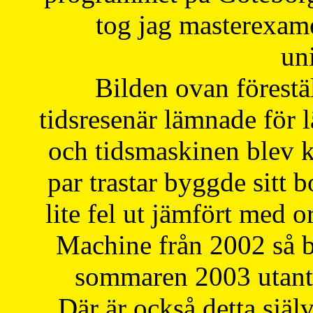
tog jag masterexa
uni
Bilden ovan förestä
tidsresenär lämnade för 
och tidsmaskinen blev k
par trastar byggde sitt b
lite fel ut jämfört med 
Machine från 2002 så be
sommaren 2003 utantil
Där är också detta själ