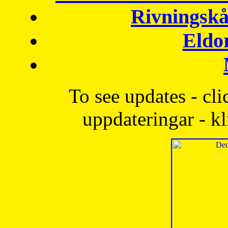
Rivningskå
Eldo
To see updates - cli
uppdateringar - kl