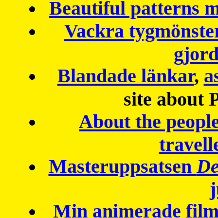
Beautiful patterns
Vackra tygmönster
gjor
Blandade länkar
,
a
site about 
About the peopl
travell
Masteruppsatsen
De
Min animerade fil