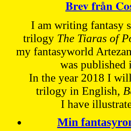
Brev från C
I am writing fantasy
trilogy
The Tiaras of 
my fantasyworld Artezan
was published 
In the year 2018 I will
trilogy in English,
Be
I have
illustrat
Min fantasyro