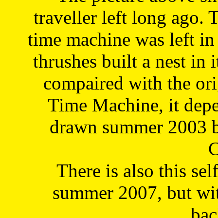
traveller left long ago. 
time machine was left in 
thrushes built a nest in 
compaired with the or
Time Machine, it depe
drawn summer 2003 by
C
There is also this sel
summer 2007, but wit
bac