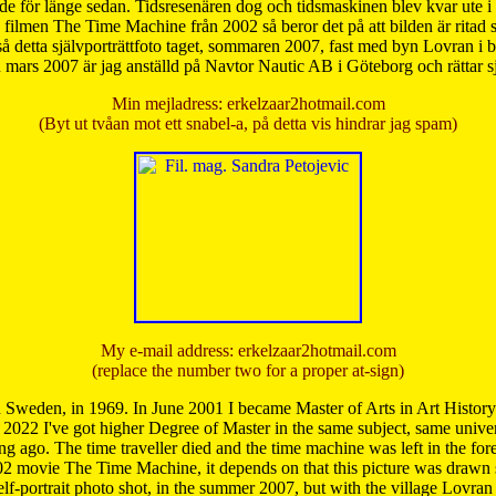
de för länge sedan. Tidsresenären dog och tidsmaskinen blev kvar ute i s
från filmen The Time Machine från 2002 så beror det på att bilden är ritad
å detta självporträttfoto taget, sommaren 2007, fast med byn Lovran i
mars 2007 är jag anställd på Navtor Nautic AB i Göteborg och rättar s
Min mejladress: erkelzaar2hotmail.com
(Byt ut tvåan mot ett snabel-a, på detta vis hindrar jag spam)
My e-mail address: erkelzaar2hotmail.com
(replace the number two for a proper at-sign)
 Sweden, in 1969. In June 2001 I became Master of Arts in Art Histor
 2022 I've got higher Degree of Master in the same subject, same univer
 ago. The time traveller died and the time machine was left in the forest'
02 movie The Time Machine, it depends on that this picture was drawn
self-portrait photo shot, in the summer 2007, but with the village Lovra