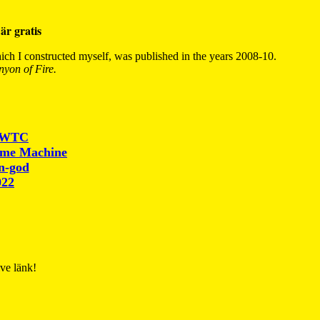
är gratis
ch I constructed myself, was published in the years 2008-10.
yon of Fire.
r WTC
ime Machine
un-god
022
ive länk!