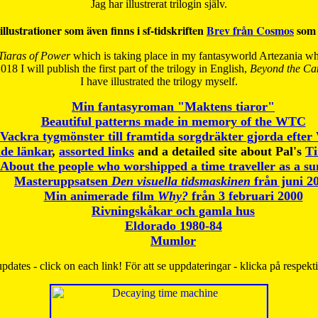
Jag har illustrerat trilogin själv.
illustrationer som även finns i sf-tidskriften
Brev från Cosmos
som 
Tiaras of Power
which is taking place in my fantasyworld Artezania whi
018 I will publish the first part of the trilogy in English,
Beyond the Can
I have
illustrated the trilogy myself.
Min fantasyroman "Maktens tiaror"
Beautiful patterns made in memory of the WTC
Vackra tygmönster till framtida sorgdräkter gjorda efte
de länkar
,
assorted links
and a detailed site about Pal's
T
About the people who worshipped a time traveller as a s
Masteruppsatsen
Den visuella tidsmaskinen
från juni 2
Min animerade film
Why?
från 3 februari 2000
Rivningskåkar och gamla hus
Eldorado 1980-84
Mumlor
pdates - click on each link! För att se uppdateringar - klicka på respekt