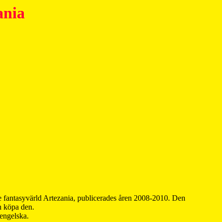
ania
 fantasyvärld Artezania, publicerades åren 2008-2010. Den
an köpa den.
 engelska.