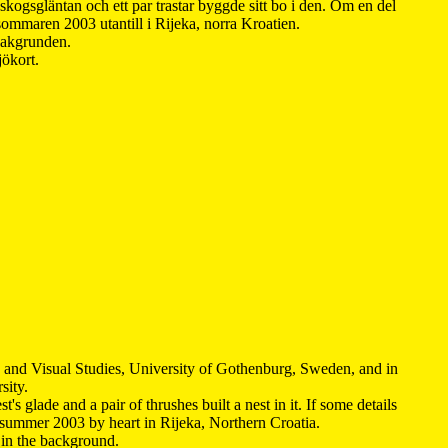
kogsgläntan och ett par trastar byggde sitt bo i den. Om en del
 sommaren 2003 utantill i Rijeka, norra Kroatien.
 bakgrunden.
jökort.
y and Visual Studies, University of Gothenburg, Sweden, and in
sity.
s glade and a pair of thrushes built a nest in it. If some details
 summer 2003 by heart in Rijeka, Northern Croatia
.
n in the background.