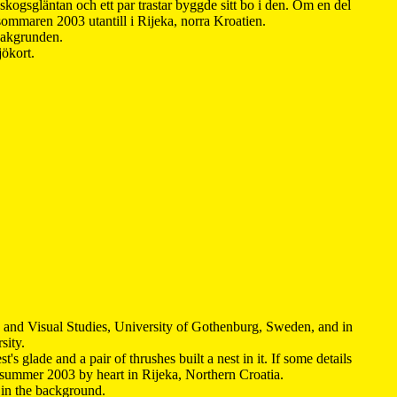
kogsgläntan och ett par trastar byggde sitt bo i den. Om en del
 sommaren 2003 utantill i Rijeka, norra Kroatien.
 bakgrunden.
jökort.
y and Visual Studies, University of Gothenburg, Sweden, and in
sity.
s glade and a pair of thrushes built a nest in it. If some details
 summer 2003 by heart in Rijeka, Northern Croatia
.
n in the background.