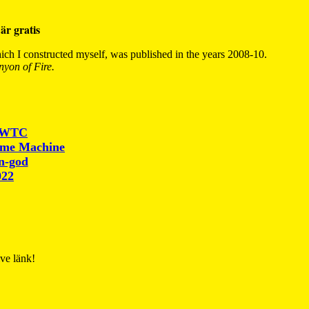
är gratis
ch I constructed myself, was published in the years 2008-10.
yon of Fire.
r WTC
ime Machine
un-god
022
ive länk!