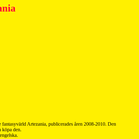
ania
 fantasyvärld Artezania, publicerades åren 2008-2010. Den
an köpa den.
 engelska.