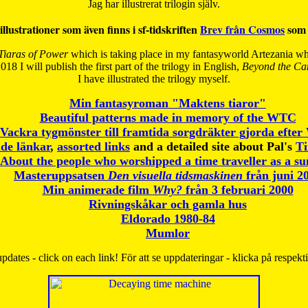
Jag har illustrerat trilogin själv.
illustrationer som även finns i sf-tidskriften
Brev från Cosmos
som 
Tiaras of Power
which is taking place in my fantasyworld Artezania whi
018 I will publish the first part of the trilogy in English,
Beyond the Can
I have
illustrated the trilogy myself.
Min fantasyroman "Maktens tiaror"
Beautiful patterns made in memory of the WTC
Vackra tygmönster till framtida sorgdräkter gjorda efte
de länkar
,
assorted links
and a detailed site about Pal's
T
About the people who worshipped a time traveller as a s
Masteruppsatsen
Den visuella tidsmaskinen
från juni 2
Min animerade film
Why?
från 3 februari 2000
Rivningskåkar och gamla hus
Eldorado 1980-84
Mumlor
pdates - click on each link! För att se uppdateringar - klicka på respekt