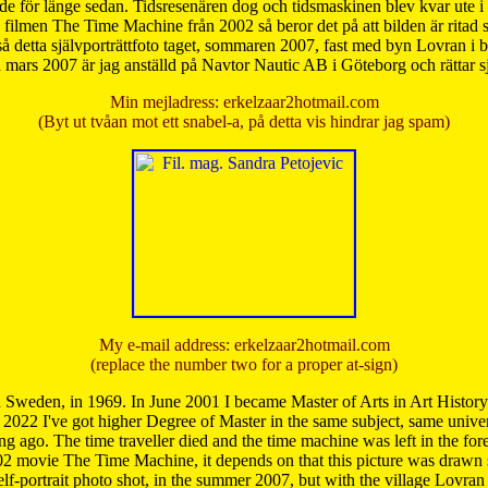
de för länge sedan. Tidsresenären dog och tidsmaskinen blev kvar ute i s
från filmen The Time Machine från 2002 så beror det på att bilden är ritad
å detta självporträttfoto taget, sommaren 2007, fast med byn Lovran i
mars 2007 är jag anställd på Navtor Nautic AB i Göteborg och rättar s
Min mejladress: erkelzaar2hotmail.com
(Byt ut tvåan mot ett snabel-a, på detta vis hindrar jag spam)
My e-mail address: erkelzaar2hotmail.com
(replace the number two for a proper at-sign)
 Sweden, in 1969. In June 2001 I became Master of Arts in Art Histor
 2022 I've got higher Degree of Master in the same subject, same univer
 ago. The time traveller died and the time machine was left in the forest'
02 movie The Time Machine, it depends on that this picture was drawn
self-portrait photo shot, in the summer 2007, but with the village Lovra