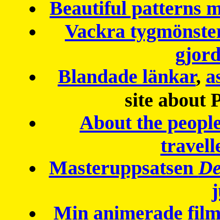
Beautiful patterns
Vackra tygmönster
gjor
Blandade länkar
,
a
site about 
About the peopl
travell
Masteruppsatsen
De
Min animerade fil