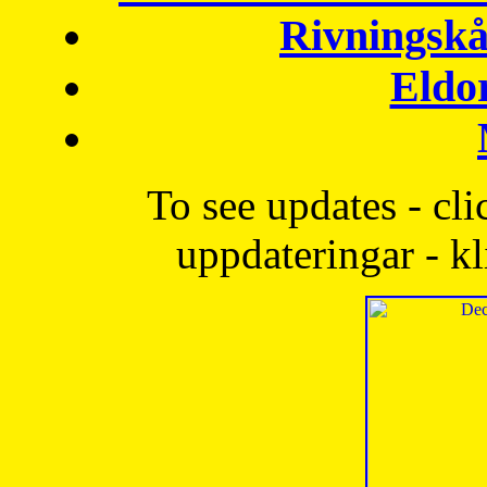
Rivningskå
Eldo
To see updates - cli
uppdateringar - kl