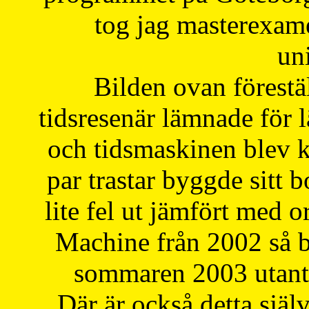
tog jag masterexa
uni
Bilden ovan förestä
tidsresenär lämnade för 
och tidsmaskinen blev k
par trastar byggde sitt b
lite fel ut jämfört med 
Machine från 2002 så be
sommaren 2003 utantil
Där är också detta själ