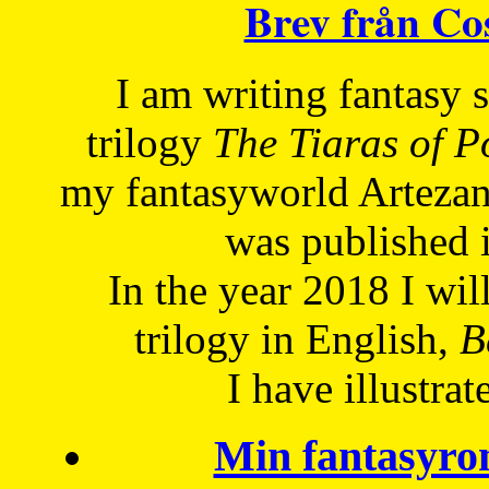
Brev från C
I am writing fantasy
trilogy
The Tiaras of 
my fantasyworld Artezan
was published 
In the year 2018 I will
trilogy in English,
Be
I have
illustrat
Min fantasyro