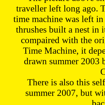
traveller left long ago. 
time machine was left in 
thrushes built a nest in 
compaired with the or
Time Machine, it depe
drawn summer 2003 by
C
There is also this sel
summer 2007, but wit
bac