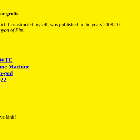
är gratis
ch I constructed myself, was published in the years 2008-10.
yon of Fire.
r WTC
ime Machine
un-god
022
ive länk!