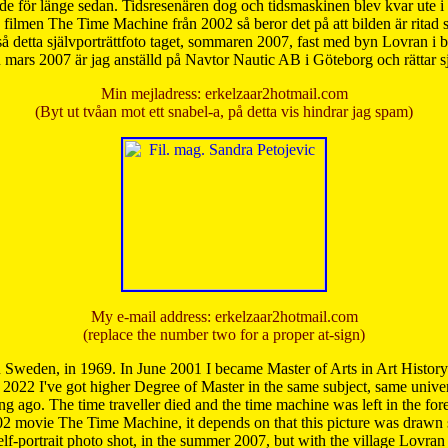
de för länge sedan. Tidsresenären dog och tidsmaskinen blev kvar ute i s
från filmen The Time Machine från 2002 så beror det på att bilden är ritad
å detta självporträttfoto taget, sommaren 2007, fast med byn Lovran i
mars 2007 är jag anställd på Navtor Nautic AB i Göteborg och rättar s
Min mejladress: erkelzaar2hotmail.com
(Byt ut tvåan mot ett snabel-a, på detta vis hindrar jag spam)
My e-mail address: erkelzaar2hotmail.com
(replace the number two for a proper at-sign)
 Sweden, in 1969. In June 2001 I became Master of Arts in Art Histor
 2022 I've got higher Degree of Master in the same subject, same univer
 ago. The time traveller died and the time machine was left in the forest'
02 movie The Time Machine, it depends on that this picture was drawn
self-portrait photo shot, in the summer 2007, but with the village Lovra