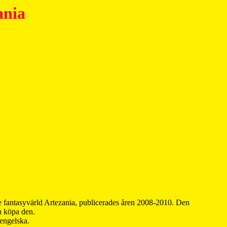
ania
 fantasyvärld Artezania, publicerades åren 2008-2010. Den
an köpa den.
 engelska.