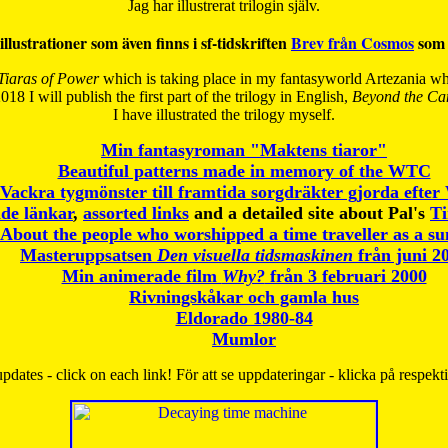
Jag har illustrerat trilogin själv.
illustrationer som även finns i sf-tidskriften
Brev från Cosmos
som 
Tiaras of Power
which is taking place in my fantasyworld Artezania whi
018 I will publish the first part of the trilogy in English,
Beyond the Can
I have
illustrated the trilogy myself.
Min fantasyroman "Maktens tiaror"
Beautiful patterns made in memory of the WTC
Vackra tygmönster till framtida sorgdräkter gjorda efte
de länkar
,
assorted links
and a detailed site about Pal's
T
About the people who worshipped a time traveller as a s
Masteruppsatsen
Den visuella tidsmaskinen
från juni 2
Min animerade film
Why?
från 3 februari 2000
Rivningskåkar och gamla hus
Eldorado 1980-84
Mumlor
pdates - click on each link! För att se uppdateringar - klicka på respekt