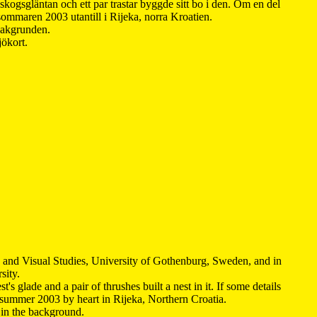
kogsgläntan och ett par trastar byggde sitt bo i den. Om en del
 sommaren 2003 utantill i Rijeka, norra Kroatien.
 bakgrunden.
jökort.
y and Visual Studies, University of Gothenburg, Sweden, and in
sity.
s glade and a pair of thrushes built a nest in it. If some details
 summer 2003 by heart in Rijeka, Northern Croatia
.
n in the background.