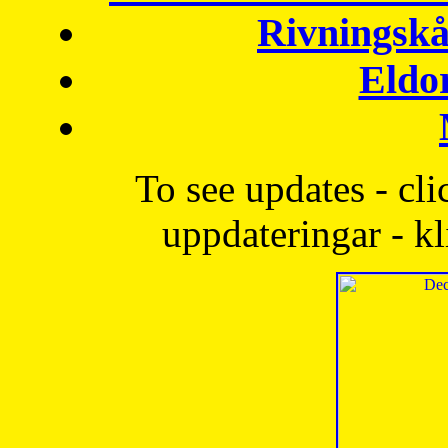
Rivningskå
Eldo
To see updates - cli
uppdateringar - kl