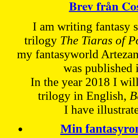
Brev från C
I am writing fantasy
trilogy
The Tiaras of 
my fantasyworld Artezan
was published 
In the year 2018 I will
trilogy in English,
Be
I have
illustrat
Min fantasyro