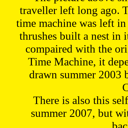
traveller left long ago. 
time machine was left in 
thrushes built a nest in 
compaired with the or
Time Machine, it depe
drawn summer 2003 by
C
There is also this sel
summer 2007, but wit
bac