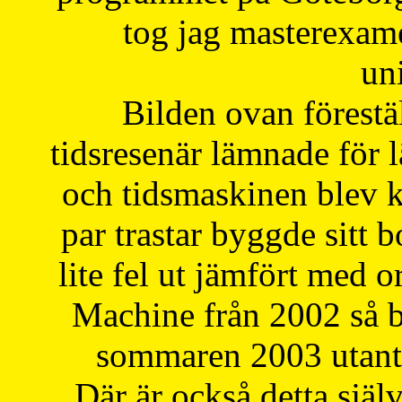
tog jag masterexa
uni
Bilden ovan förestä
tidsresenär lämnade för 
och tidsmaskinen blev k
par trastar byggde sitt b
lite fel ut jämfört med 
Machine från 2002 så be
sommaren 2003 utantil
Där är också detta själ