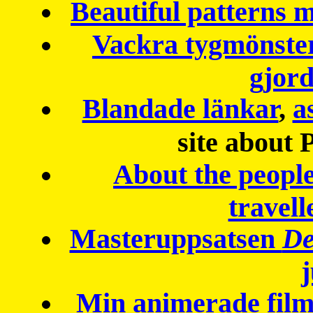
Beautiful patterns
Vackra tygmönster
gjor
Blandade länkar
,
a
site about 
About the peopl
travell
Masteruppsatsen
De
Min animerade fil