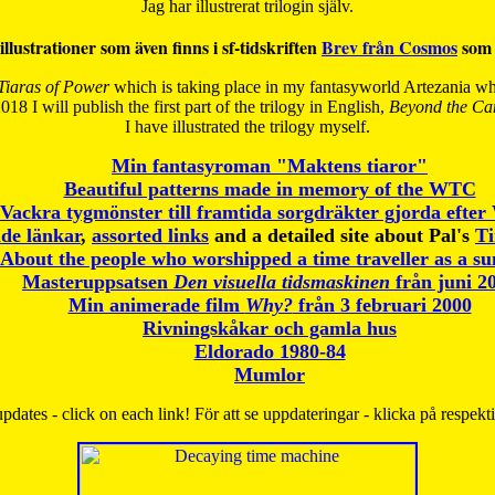
Jag har illustrerat trilogin själv.
illustrationer som även finns i sf-tidskriften
Brev från Cosmos
som 
Tiaras of Power
which is taking place in my fantasyworld Artezania whi
018 I will publish the first part of the trilogy in English,
Beyond the Can
I have
illustrated the trilogy myself.
Min fantasyroman "Maktens tiaror"
Beautiful patterns made in memory of the WTC
Vackra tygmönster till framtida sorgdräkter gjorda efte
de länkar
,
assorted links
and a detailed site about Pal's
T
About the people who worshipped a time traveller as a s
Masteruppsatsen
Den visuella tidsmaskinen
från juni 2
Min animerade film
Why?
från 3 februari 2000
Rivningskåkar och gamla hus
Eldorado 1980-84
Mumlor
pdates - click on each link! För att se uppdateringar - klicka på respekt