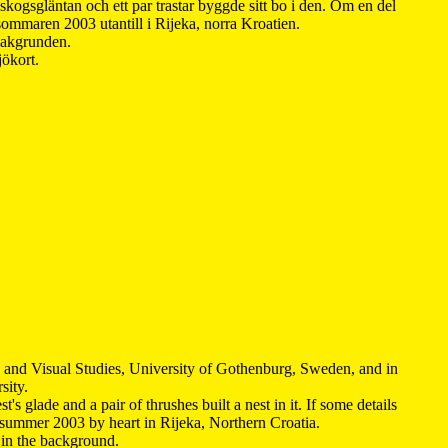
kogsgläntan och ett par trastar byggde sitt bo i den. Om en del
 sommaren 2003 utantill i Rijeka, norra Kroatien.
 bakgrunden.
jökort.
y and Visual Studies, University of Gothenburg, Sweden, and in
sity.
s glade and a pair of thrushes built a nest in it. If some details
 summer 2003 by heart in Rijeka, Northern Croatia
.
n in the background.