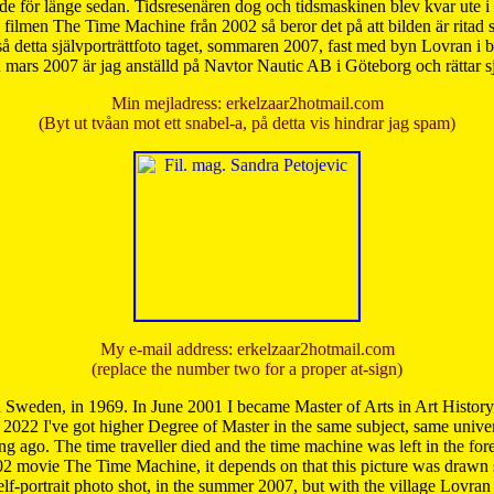
de för länge sedan. Tidsresenären dog och tidsmaskinen blev kvar ute i s
från filmen The Time Machine från 2002 så beror det på att bilden är ritad
å detta självporträttfoto taget, sommaren 2007, fast med byn Lovran i
mars 2007 är jag anställd på Navtor Nautic AB i Göteborg och rättar s
Min mejladress: erkelzaar2hotmail.com
(Byt ut tvåan mot ett snabel-a, på detta vis hindrar jag spam)
My e-mail address: erkelzaar2hotmail.com
(replace the number two for a proper at-sign)
 Sweden, in 1969. In June 2001 I became Master of Arts in Art Histor
 2022 I've got higher Degree of Master in the same subject, same univer
 ago. The time traveller died and the time machine was left in the forest'
02 movie The Time Machine, it depends on that this picture was drawn
self-portrait photo shot, in the summer 2007, but with the village Lovra