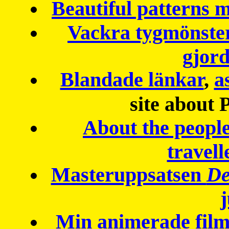
Beautiful patterns
Vackra tygmönster
gjor
Blandade länkar
,
a
site about 
About the peopl
travell
Masteruppsatsen
De
Min animerade fil