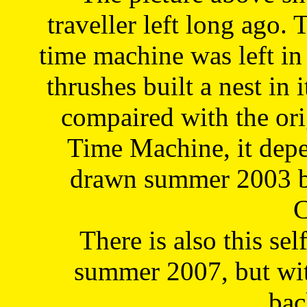
traveller left long ago. 
time machine was left in 
thrushes built a nest in 
compaired with the or
Time Machine, it depe
drawn summer 2003 by
C
There is also this sel
summer 2007, but wit
bac