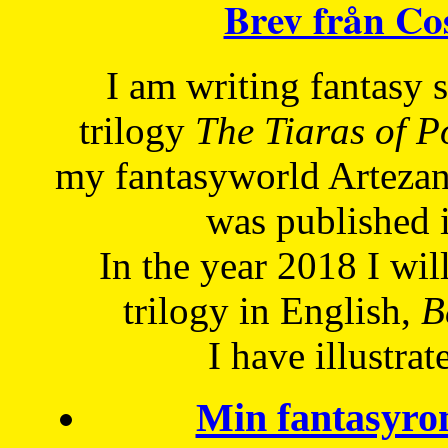
Brev från C
I am writing fantasy
trilogy
The Tiaras of 
my fantasyworld Artezan
was published 
In the year 2018 I will
trilogy in English,
Be
I have
illustrat
Min fantasyro