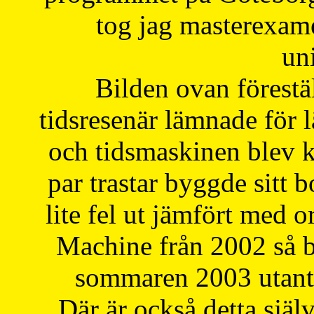
tog jag masterexa
uni
Bilden ovan förestä
tidsresenär lämnade för 
och tidsmaskinen blev k
par trastar byggde sitt b
lite fel ut jämfört med 
Machine från 2002 så be
sommaren 2003 utantil
Där är också detta själ