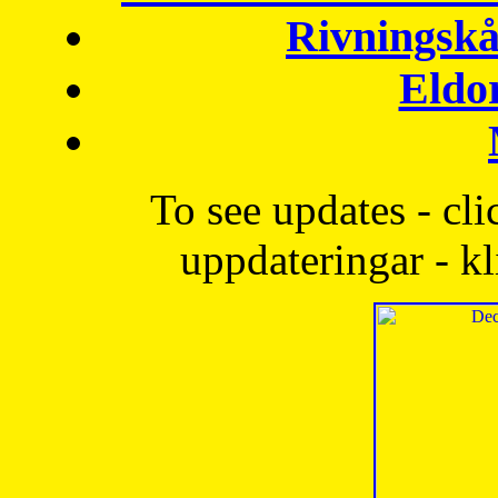
Rivningskå
Eldo
To see updates - cli
uppdateringar - kl