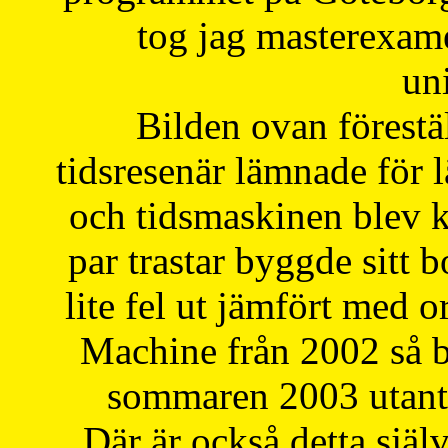
tog jag masterexa
uni
Bilden ovan förestä
tidsresenär lämnade för 
och tidsmaskinen blev k
par trastar byggde sitt b
lite fel ut jämfört med 
Machine från 2002 så be
sommaren 2003 utantil
Där är också detta själ