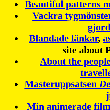
Beautiful patterns
Vackra tygmönster
gjor
Blandade länkar
,
a
site about 
About the peopl
travell
Masteruppsatsen
De
Min animerade fil