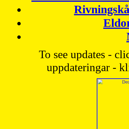
Rivningskå
Eldo
To see updates - cli
uppdateringar - kl