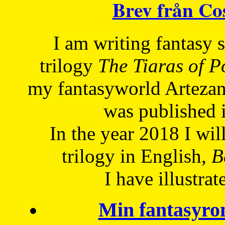
Brev från C
I am writing fantasy
trilogy
The Tiaras of 
my fantasyworld Artezan
was published 
In the year 2018 I will
trilogy in English,
Be
I have
illustrat
Min fantasyro