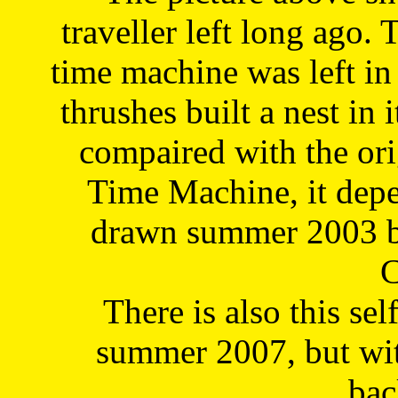
traveller left long ago. 
time machine was left in 
thrushes built a nest in 
compaired with the or
Time Machine, it depe
drawn summer 2003 by
C
There is also this sel
summer 2007, but wit
bac