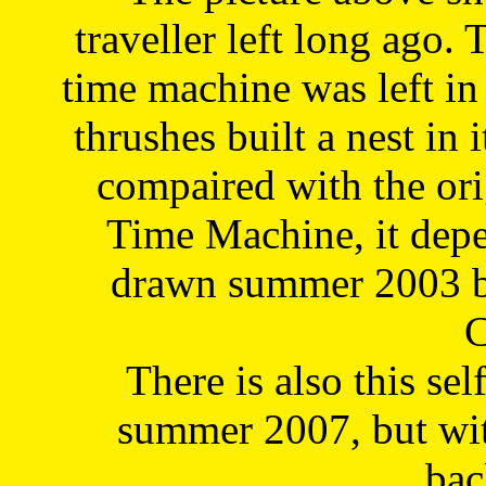
traveller left long ago. 
time machine was left in 
thrushes built a nest in 
compaired with the or
Time Machine, it depe
drawn summer 2003 by
C
There is also this sel
summer 2007, but wit
bac