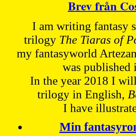
Brev från C
I am writing fantasy
trilogy
The Tiaras of 
my fantasyworld Artezan
was published 
In the year 2018 I will
trilogy in English,
Be
I have
illustrat
Min fantasyro