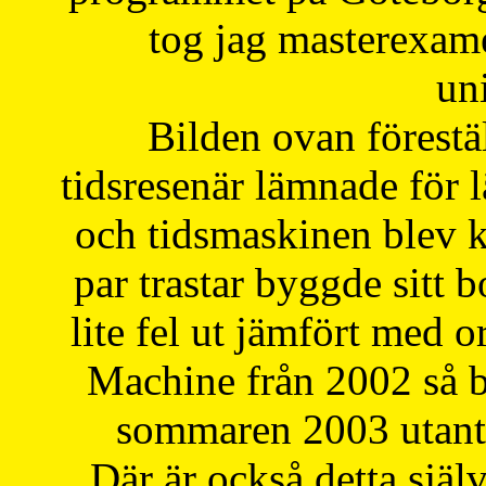
tog jag masterexa
uni
Bilden ovan förestä
tidsresenär lämnade för 
och tidsmaskinen blev k
par trastar byggde sitt b
lite fel ut jämfört med 
Machine från 2002 så be
sommaren 2003 utantil
Där är också detta själ