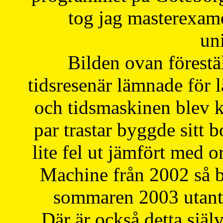
tog jag masterexa
uni
Bilden ovan förestä
tidsresenär lämnade för 
och tidsmaskinen blev k
par trastar byggde sitt b
lite fel ut jämfört med 
Machine från 2002 så be
sommaren 2003 utantil
Där är också detta själ