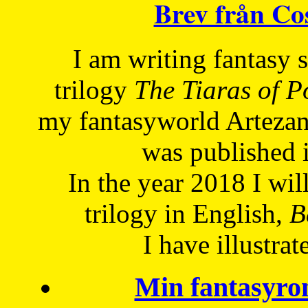
Brev från C
I am writing fantasy
trilogy
The Tiaras of 
my fantasyworld Artezan
was published 
In the year 2018 I will
trilogy in English,
Be
I have
illustrat
Min fantasyro