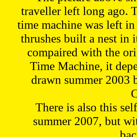
traveller left long ago. 
time machine was left in 
thrushes built a nest in 
compaired with the or
Time Machine, it depe
drawn summer 2003 by
C
There is also this sel
summer 2007, but wit
bac