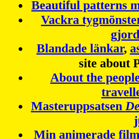
Beautiful patterns
Vackra tygmönster
gjor
Blandade länkar
,
a
site about 
About the peopl
travell
Masteruppsatsen
De
Min animerade fil