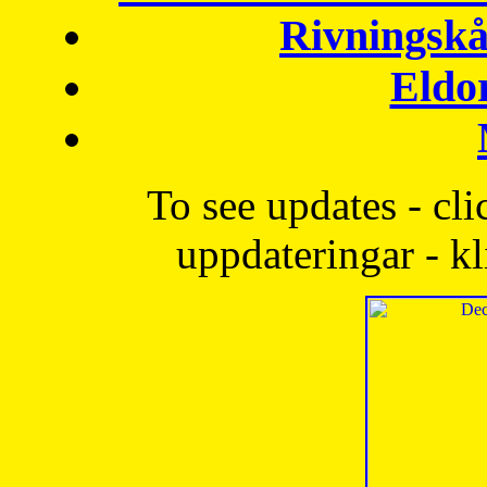
Rivningskå
Eldo
To see updates - cli
uppdateringar - kl