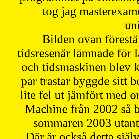
tog jag masterexa
uni
Bilden ovan förestä
tidsresenär lämnade för 
och tidsmaskinen blev k
par trastar byggde sitt b
lite fel ut jämfört med 
Machine från 2002 så be
sommaren 2003 utantil
Där är också detta själ