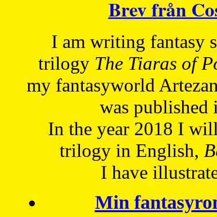
Brev från C
I am writing fantasy
trilogy
The Tiaras of 
my fantasyworld Artezan
was published 
In the year 2018 I will
trilogy in English,
Be
I have
illustrat
Min fantasyro