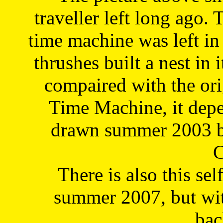
traveller left long ago. 
time machine was left in 
thrushes built a nest in 
compaired with the or
Time Machine, it depe
drawn summer 2003 by
C
There is also this sel
summer 2007, but wit
bac