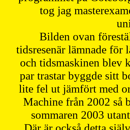
tog jag masterexa
uni
Bilden ovan förestä
tidsresenär lämnade för 
och tidsmaskinen blev k
par trastar byggde sitt b
lite fel ut jämfört med 
Machine från 2002 så be
sommaren 2003 utantil
Där är också detta själ