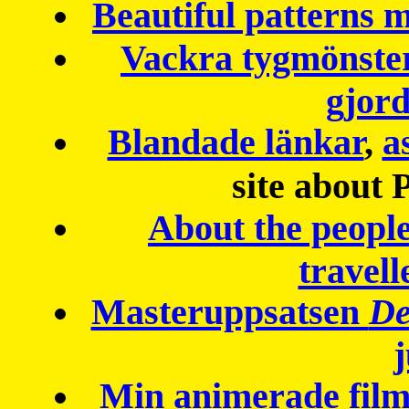
Beautiful patterns
Vackra tygmönster
gjor
Blandade länkar
,
a
site about 
About the peopl
travell
Masteruppsatsen
De
Min animerade fil