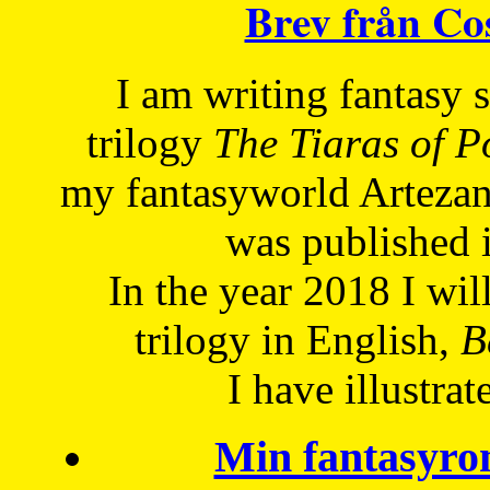
Brev från C
I am writing fantasy
trilogy
The Tiaras of 
my fantasyworld Artezan
was published 
In the year 2018 I will
trilogy in English,
Be
I have
illustrat
Min fantasyro