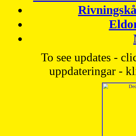
Rivningskå
Eldo
To see updates - cli
uppdateringar - kl