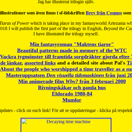
Jag har illustrerat trilogin själv.
illustrationer som även finns i sf-tidskriften
Brev från Cosmos
som 
Tiaras of Power
which is taking place in my fantasyworld Artezania whi
018 I will publish the first part of the trilogy in English,
Beyond the Can
I have
illustrated the trilogy myself.
Min fantasyroman "Maktens tiaror"
Beautiful patterns made in memory of the WTC
Vackra tygmönster till framtida sorgdräkter gjorda efte
de länkar
,
assorted links
and a detailed site about Pal's
T
About the people who worshipped a time traveller as a s
Masteruppsatsen
Den visuella tidsmaskinen
från juni 2
Min animerade film
Why?
från 3 februari 2000
Rivningskåkar och gamla hus
Eldorado 1980-84
Mumlor
pdates - click on each link! För att se uppdateringar - klicka på respekt