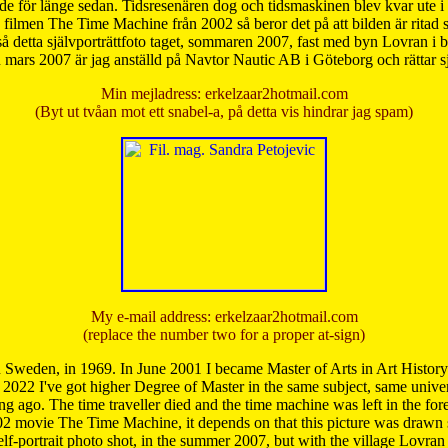
de för länge sedan. Tidsresenären dog och tidsmaskinen blev kvar ute i s
från filmen The Time Machine från 2002 så beror det på att bilden är ritad
å detta självporträttfoto taget, sommaren 2007, fast med byn Lovran i
mars 2007 är jag anställd på Navtor Nautic AB i Göteborg och rättar s
Min mejladress: erkelzaar2hotmail.com
(Byt ut tvåan mot ett snabel-a, på detta vis hindrar jag spam)
My e-mail address: erkelzaar2hotmail.com
(replace the number two for a proper at-sign)
 Sweden, in 1969. In June 2001 I became Master of Arts in Art Histor
 2022 I've got higher Degree of Master in the same subject, same univer
 ago. The time traveller died and the time machine was left in the forest'
02 movie The Time Machine, it depends on that this picture was drawn
self-portrait photo shot, in the summer 2007, but with the village Lovra