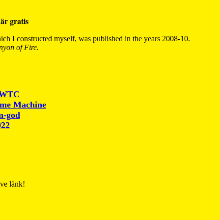
är gratis
ch I constructed myself, was published in the years 2008-10.
yon of Fire.
r WTC
ime Machine
un-god
022
ive länk!