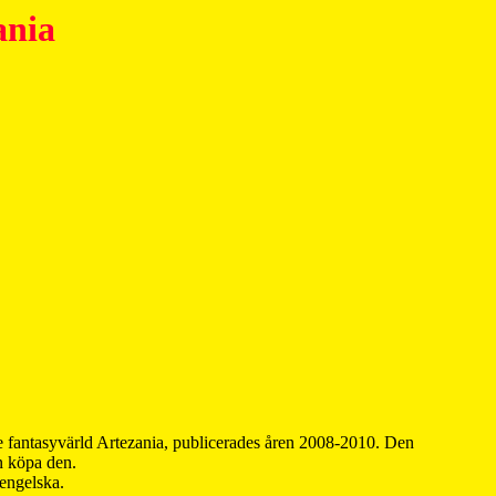
ania
 fantasyvärld Artezania, publicerades åren 2008-2010. Den
an köpa den.
 engelska.