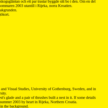
kogsgläntan och ett par trastar byggde sitt bo i den. Om en del
 sommaren 2003 utantill i Rijeka, norra Kroatien.
 bakgrunden.
jökort.
y and Visual Studies, University of Gothenburg, Sweden, and in
sity.
s glade and a pair of thrushes built a nest in it. If some details
 summer 2003 by heart in Rijeka, Northern Croatia
.
n in the background.