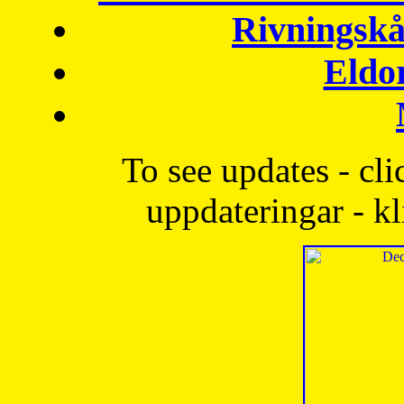
Rivningskå
Eldo
To see updates - cli
uppdateringar - kl