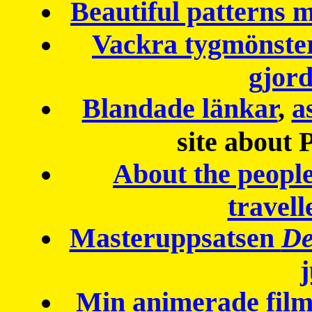
Beautiful patterns
Vackra tygmönster
gjor
Blandade länkar
,
a
site about 
About the peopl
travell
Masteruppsatsen
De
Min animerade fil