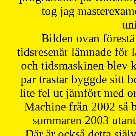
tog jag masterexa
uni
Bilden ovan förestä
tidsresenär lämnade för 
och tidsmaskinen blev k
par trastar byggde sitt b
lite fel ut jämfört med 
Machine från 2002 så be
sommaren 2003 utantil
Där är också detta själ