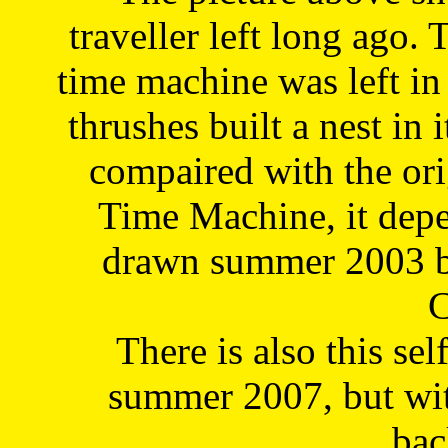
traveller left long ago. 
time machine was left in 
thrushes built a nest in 
compaired with the or
Time Machine, it depe
drawn summer 2003 by
C
There is also this sel
summer 2007, but wit
bac