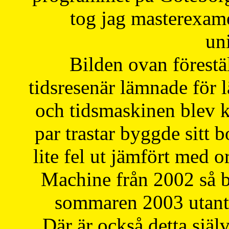
tog jag masterexa
uni
Bilden ovan förestä
tidsresenär lämnade för 
och tidsmaskinen blev k
par trastar byggde sitt b
lite fel ut jämfört med 
Machine från 2002 så be
sommaren 2003 utantil
Där är också detta själ