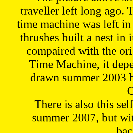
traveller left long ago. 
time machine was left in 
thrushes built a nest in 
compaired with the or
Time Machine, it depe
drawn summer 2003 by
C
There is also this sel
summer 2007, but wit
bac