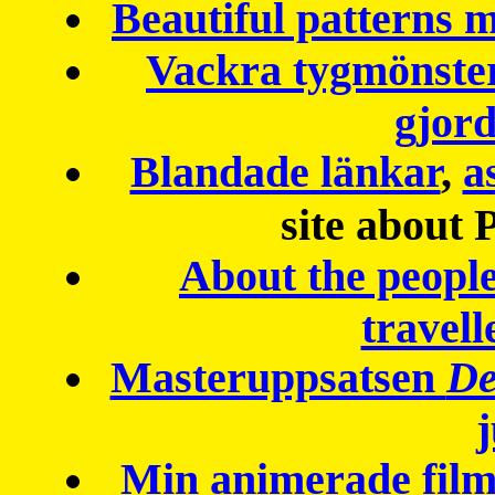
Beautiful patterns
Vackra tygmönster
gjor
Blandade länkar
,
a
site about 
About the peopl
travell
Masteruppsatsen
De
Min animerade fil