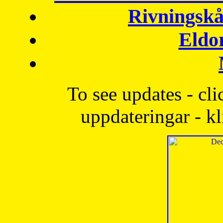
Rivningskå
Eldo
To see updates - cli
uppdateringar - kl