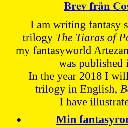
Brev från C
I am writing fantasy
trilogy
The Tiaras of 
my fantasyworld Artezan
was published 
In the year 2018 I will
trilogy in English,
Be
I have
illustrat
Min fantasyro