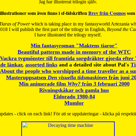
Jag har illustrerat trilogin själv.
illustrationer som även finns i sf-tidskriften
Brev från Cosmos
som 
Tiaras of Power
which is taking place in my fantasyworld Artezania whi
018 I will publish the first part of the trilogy in English,
Beyond the Can
I have
illustrated the trilogy myself.
Min fantasyroman "Maktens tiaror"
Beautiful patterns made in memory of the WTC
Vackra tygmönster till framtida sorgdräkter gjorda efte
de länkar
,
assorted links
and a detailed site about Pal's
T
About the people who worshipped a time traveller as a s
Masteruppsatsen
Den visuella tidsmaskinen
från juni 2
Min animerade film
Why?
från 3 februari 2000
Rivningskåkar och gamla hus
Eldorado 1980-84
Mumlor
pdates - click on each link! För att se uppdateringar - klicka på respekt