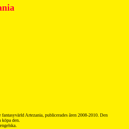
ania
 fantasyvärld Artezania, publicerades åren 2008-2010. Den
an köpa den.
 engelska.