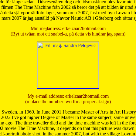
de för länge sedan. Tidsresenären dog och tidsmaskinen blev kvar ute i s
från filmen The Time Machine från 2002 så beror det på att bilden är ritad
å detta självporträttfoto taget, sommaren 2007, fast med byn Lovran i
mars 2007 är jag anställd på Navtor Nautic AB i Göteborg och rättar s
Min mejladress: erkelzaar2hotmail.com
(Byt ut tvåan mot ett snabel-a, på detta vis hindrar jag spam)
My e-mail address: erkelzaar2hotmail.com
(replace the number two for a proper at-sign)
 Sweden, in 1969. In June 2001 I became Master of Arts in Art Histor
 2022 I've got higher Degree of Master in the same subject, same univer
 ago. The time traveller died and the time machine was left in the forest'
02 movie The Time Machine, it depends on that this picture was drawn
self-portrait photo shot, in the summer 2007, but with the village Lovra