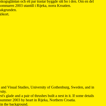
kogsgläntan och ett par trastar byggde sitt bo i den. Om en del
 sommaren 2003 utantill i Rijeka, norra Kroatien.
 bakgrunden.
jökort.
y and Visual Studies, University of Gothenburg, Sweden, and in
sity.
s glade and a pair of thrushes built a nest in it. If some details
 summer 2003 by heart in Rijeka, Northern Croatia
.
n in the background.