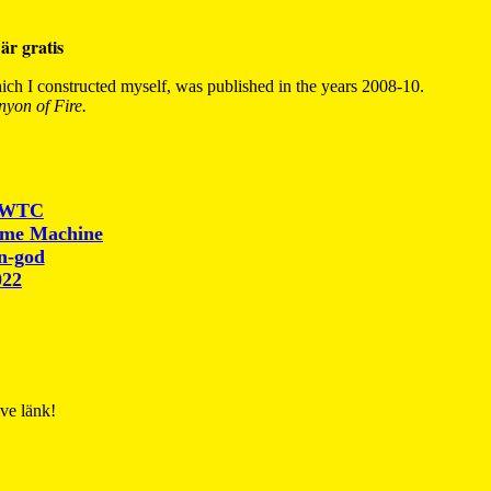
är gratis
ch I constructed myself, was published in the years 2008-10.
yon of Fire.
r WTC
ime Machine
un-god
022
ive länk!