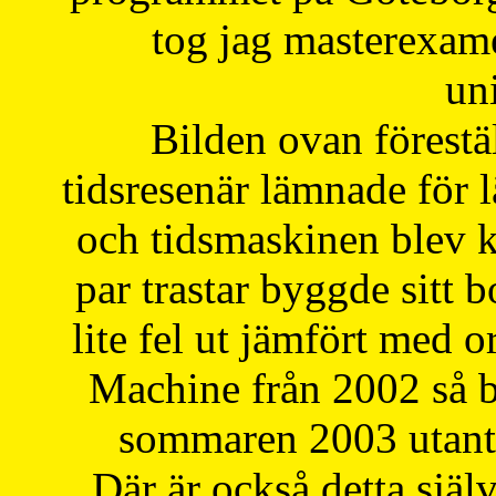
tog jag masterexa
uni
Bilden ovan förestä
tidsresenär lämnade för 
och tidsmaskinen blev k
par trastar byggde sitt b
lite fel ut jämfört med 
Machine från 2002 så be
sommaren 2003 utantil
Där är också detta själ