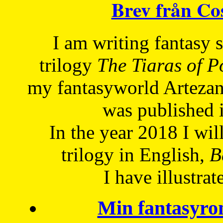
Brev från C
I am writing fantasy
trilogy
The Tiaras of 
my fantasyworld Artezan
was published 
In the year 2018 I will
trilogy in English,
Be
I have
illustrat
Min fantasyro