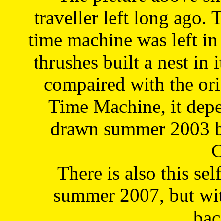
traveller left long ago. 
time machine was left in 
thrushes built a nest in 
compaired with the or
Time Machine, it depe
drawn summer 2003 by
C
There is also this sel
summer 2007, but wit
bac