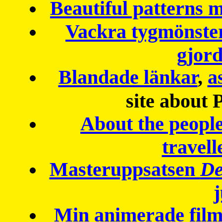
Beautiful patterns
Vackra tygmönster
gjor
Blandade länkar
,
a
site about 
About the peopl
travell
Masteruppsatsen
De
Min animerade fil