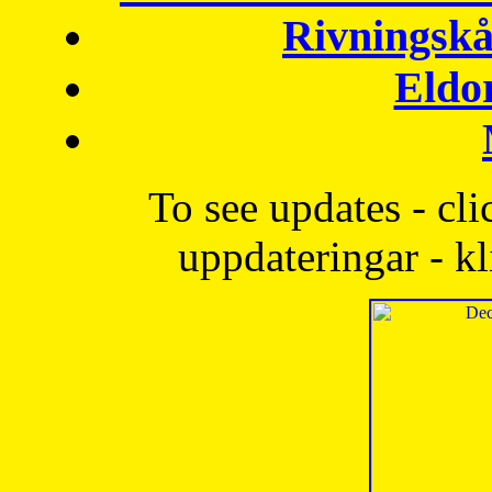
Rivningskå
Eldo
To see updates - cli
uppdateringar - kl