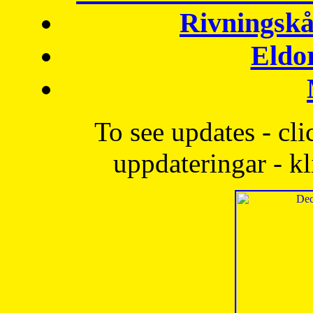
Rivningskå
Eldo
To see updates - cli
uppdateringar - kl