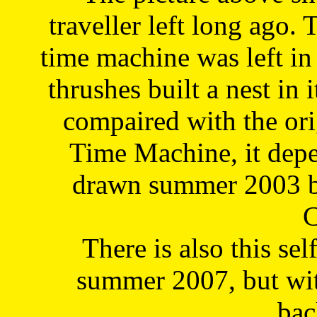
traveller left long ago. 
time machine was left in 
thrushes built a nest in 
compaired with the or
Time Machine, it depe
drawn summer 2003 by
C
There is also this sel
summer 2007, but wit
bac