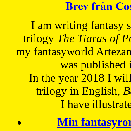
Brev från C
I am writing fantasy
trilogy
The Tiaras of 
my fantasyworld Artezan
was published 
In the year 2018 I will
trilogy in English,
Be
I have
illustrat
Min fantasyro