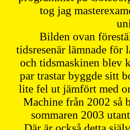
tog jag masterexa
uni
Bilden ovan förestä
tidsresenär lämnade för 
och tidsmaskinen blev k
par trastar byggde sitt b
lite fel ut jämfört med 
Machine från 2002 så be
sommaren 2003 utantil
Där är också detta själ