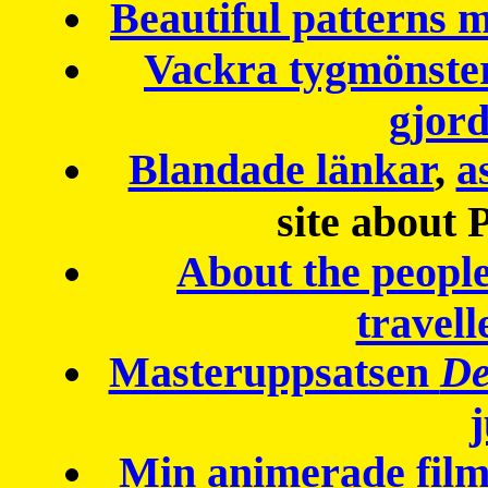
Beautiful patterns
Vackra tygmönster
gjor
Blandade länkar
,
a
site about 
About the peopl
travell
Masteruppsatsen
De
Min animerade fil