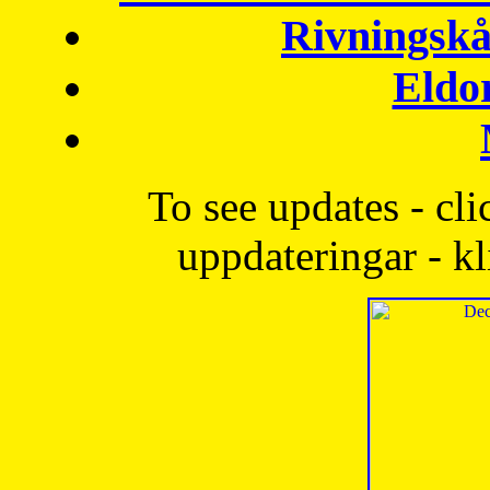
Rivningskå
Eldo
To see updates - cli
uppdateringar - kl