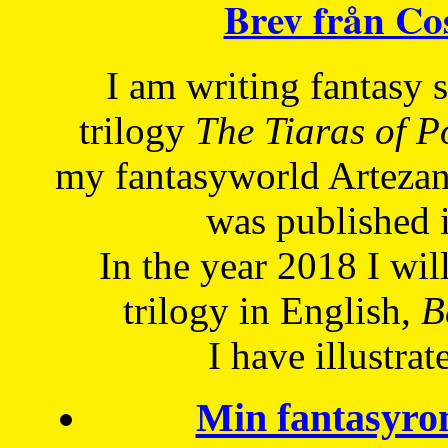
Brev från C
I am writing fantasy
trilogy
The Tiaras of 
my fantasyworld Artezan
was published 
In the year 2018 I will
trilogy in English,
Be
I have
illustrat
Min fantasyro