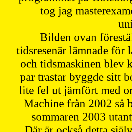
tog jag masterexa
uni
Bilden ovan förestä
tidsresenär lämnade för 
och tidsmaskinen blev k
par trastar byggde sitt b
lite fel ut jämfört med 
Machine från 2002 så be
sommaren 2003 utantil
Där är också detta själ