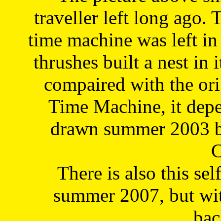
traveller left long ago. 
time machine was left in 
thrushes built a nest in 
compaired with the or
Time Machine, it depe
drawn summer 2003 by
C
There is also this sel
summer 2007, but wit
bac