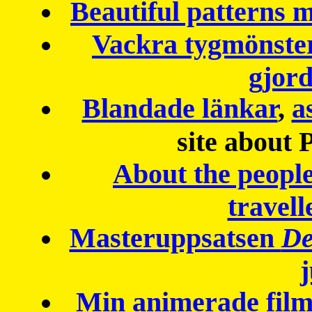
Beautiful patterns
Vackra tygmönster
gjor
Blandade länkar
,
a
site about 
About the peopl
travell
Masteruppsatsen
De
Min animerade fil