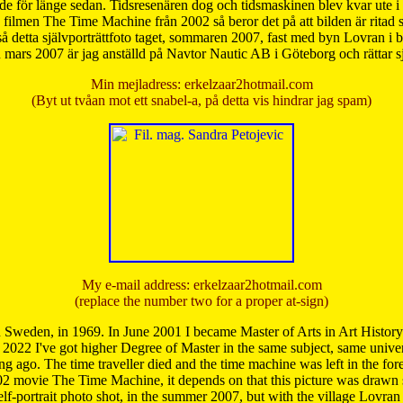
de för länge sedan. Tidsresenären dog och tidsmaskinen blev kvar ute i s
från filmen The Time Machine från 2002 så beror det på att bilden är ritad
å detta självporträttfoto taget, sommaren 2007, fast med byn Lovran i
mars 2007 är jag anställd på Navtor Nautic AB i Göteborg och rättar s
Min mejladress: erkelzaar2hotmail.com
(Byt ut tvåan mot ett snabel-a, på detta vis hindrar jag spam)
My e-mail address: erkelzaar2hotmail.com
(replace the number two for a proper at-sign)
 Sweden, in 1969. In June 2001 I became Master of Arts in Art Histor
 2022 I've got higher Degree of Master in the same subject, same univer
 ago. The time traveller died and the time machine was left in the forest'
02 movie The Time Machine, it depends on that this picture was drawn
self-portrait photo shot, in the summer 2007, but with the village Lovra