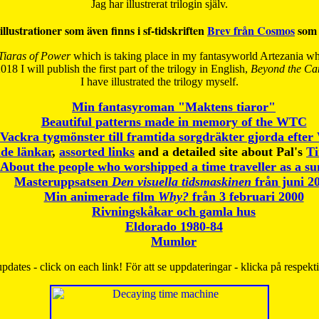
Jag har illustrerat trilogin själv.
illustrationer som även finns i sf-tidskriften
Brev från Cosmos
som 
Tiaras of Power
which is taking place in my fantasyworld Artezania whi
018 I will publish the first part of the trilogy in English,
Beyond the Can
I have
illustrated the trilogy myself.
Min fantasyroman "Maktens tiaror"
Beautiful patterns made in memory of the WTC
Vackra tygmönster till framtida sorgdräkter gjorda efte
de länkar
,
assorted links
and a detailed site about Pal's
T
About the people who worshipped a time traveller as a s
Masteruppsatsen
Den visuella tidsmaskinen
från juni 2
Min animerade film
Why?
från 3 februari 2000
Rivningskåkar och gamla hus
Eldorado 1980-84
Mumlor
pdates - click on each link! För att se uppdateringar - klicka på respekt