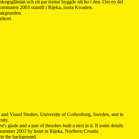
kogsgläntan och ett par trastar byggde sitt bo i den. Om en del
 sommaren 2003 utantill i Rijeka, norra Kroatien.
 bakgrunden.
jökort.
y and Visual Studies, University of Gothenburg, Sweden, and in
sity.
s glade and a pair of thrushes built a nest in it. If some details
 summer 2003 by heart in Rijeka, Northern Croatia
.
n in the background.