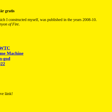
är gratis
ch I constructed myself, was published in the years 2008-10.
yon of Fire.
r WTC
ime Machine
un-god
022
ive länk!