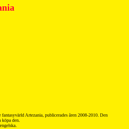
ania
 fantasyvärld Artezania, publicerades åren 2008-2010. Den
an köpa den.
 engelska.