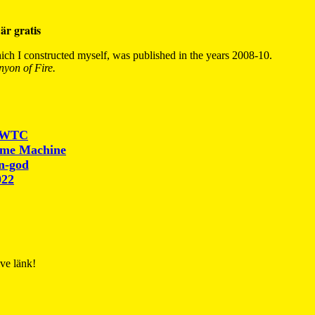
är gratis
ch I constructed myself, was published in the years 2008-10.
yon of Fire.
r WTC
ime Machine
un-god
022
ive länk!