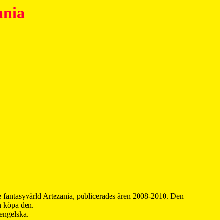
ania
 fantasyvärld Artezania, publicerades åren 2008-2010. Den
an köpa den.
 engelska.