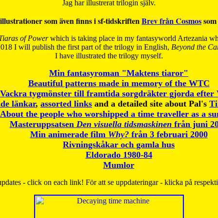
Jag har illustrerat trilogin själv.
illustrationer som även finns i sf-tidskriften
Brev från Cosmos
som 
Tiaras of Power
which is taking place in my fantasyworld Artezania whi
018 I will publish the first part of the trilogy in English,
Beyond the Can
I have
illustrated the trilogy myself.
Min fantasyroman "Maktens tiaror"
Beautiful patterns made in memory of the WTC
Vackra tygmönster till framtida sorgdräkter gjorda efte
de länkar
,
assorted links
and a detailed site about Pal's
T
About the people who worshipped a time traveller as a s
Masteruppsatsen
Den visuella tidsmaskinen
från juni 2
Min animerade film
Why?
från 3 februari 2000
Rivningskåkar och gamla hus
Eldorado 1980-84
Mumlor
pdates - click on each link! För att se uppdateringar - klicka på respekt