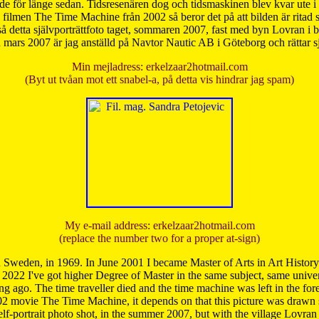
de för länge sedan. Tidsresenären dog och tidsmaskinen blev kvar ute i s
från filmen The Time Machine från 2002 så beror det på att bilden är ritad
å detta självporträttfoto taget, sommaren 2007, fast med byn Lovran i
mars 2007 är jag anställd på Navtor Nautic AB i Göteborg och rättar s
Min mejladress: erkelzaar2hotmail.com
(Byt ut tvåan mot ett snabel-a, på detta vis hindrar jag spam)
My e-mail address: erkelzaar2hotmail.com
(replace the number two for a proper at-sign)
 Sweden, in 1969. In June 2001 I became Master of Arts in Art Histor
 2022 I've got higher Degree of Master in the same subject, same univer
 ago. The time traveller died and the time machine was left in the forest'
02 movie The Time Machine, it depends on that this picture was drawn
self-portrait photo shot, in the summer 2007, but with the village Lovra