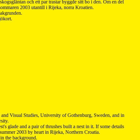
kogsgläntan och ett par trastar byggde sitt bo i den. Om en del
 sommaren 2003 utantill i Rijeka, norra Kroatien.
 bakgrunden.
jökort.
y and Visual Studies, University of Gothenburg, Sweden, and in
sity.
s glade and a pair of thrushes built a nest in it. If some details
 summer 2003 by heart in Rijeka, Northern Croatia
.
n in the background.