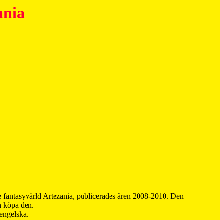
ania
 fantasyvärld Artezania, publicerades åren 2008-2010. Den
an köpa den.
 engelska.