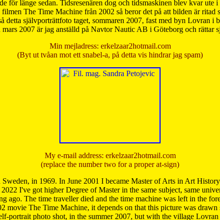
de för länge sedan. Tidsresenären dog och tidsmaskinen blev kvar ute i s
från filmen The Time Machine från 2002 så beror det på att bilden är ritad
å detta självporträttfoto taget, sommaren 2007, fast med byn Lovran i
mars 2007 är jag anställd på Navtor Nautic AB i Göteborg och rättar s
Min mejladress: erkelzaar2hotmail.com
(Byt ut tvåan mot ett snabel-a, på detta vis hindrar jag spam)
My e-mail address: erkelzaar2hotmail.com
(replace the number two for a proper at-sign)
 Sweden, in 1969. In June 2001 I became Master of Arts in Art Histor
 2022 I've got higher Degree of Master in the same subject, same univer
 ago. The time traveller died and the time machine was left in the forest'
02 movie The Time Machine, it depends on that this picture was drawn
self-portrait photo shot, in the summer 2007, but with the village Lovra