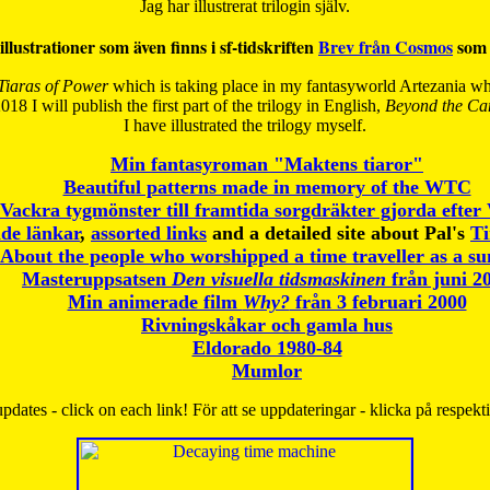
Jag har illustrerat trilogin själv.
illustrationer som även finns i sf-tidskriften
Brev från Cosmos
som 
Tiaras of Power
which is taking place in my fantasyworld Artezania whi
018 I will publish the first part of the trilogy in English,
Beyond the Can
I have
illustrated the trilogy myself.
Min fantasyroman "Maktens tiaror"
Beautiful patterns made in memory of the WTC
Vackra tygmönster till framtida sorgdräkter gjorda efte
de länkar
,
assorted links
and a detailed site about Pal's
T
About the people who worshipped a time traveller as a s
Masteruppsatsen
Den visuella tidsmaskinen
från juni 2
Min animerade film
Why?
från 3 februari 2000
Rivningskåkar och gamla hus
Eldorado 1980-84
Mumlor
pdates - click on each link! För att se uppdateringar - klicka på respekt