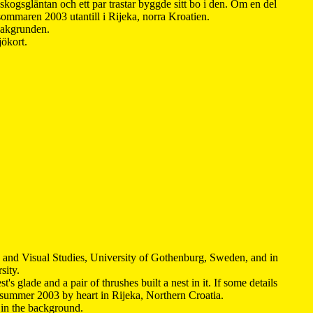
kogsgläntan och ett par trastar byggde sitt bo i den. Om en del
 sommaren 2003 utantill i Rijeka, norra Kroatien.
 bakgrunden.
jökort.
y and Visual Studies, University of Gothenburg, Sweden, and in
sity.
s glade and a pair of thrushes built a nest in it. If some details
 summer 2003 by heart in Rijeka, Northern Croatia
.
n in the background.