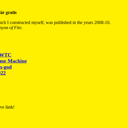
är gratis
ch I constructed myself, was published in the years 2008-10.
yon of Fire.
r WTC
ime Machine
un-god
022
ive länk!