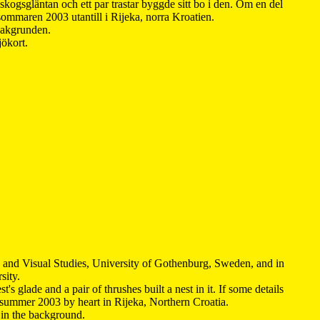
kogsgläntan och ett par trastar byggde sitt bo i den. Om en del
 sommaren 2003 utantill i Rijeka, norra Kroatien.
 bakgrunden.
jökort.
y and Visual Studies, University of Gothenburg, Sweden, and in
sity.
s glade and a pair of thrushes built a nest in it. If some details
 summer 2003 by heart in Rijeka, Northern Croatia
.
n in the background.