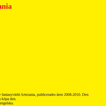
ania
 fantasyvärld Artezania, publicerades åren 2008-2010. Den
an köpa den.
 engelska.