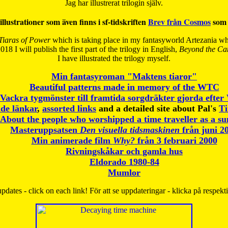
Jag har illustrerat trilogin själv.
illustrationer som även finns i sf-tidskriften
Brev från Cosmos
som 
Tiaras of Power
which is taking place in my fantasyworld Artezania whi
018 I will publish the first part of the trilogy in English,
Beyond the Can
I have
illustrated the trilogy myself.
Min fantasyroman "Maktens tiaror"
Beautiful patterns made in memory of the WTC
Vackra tygmönster till framtida sorgdräkter gjorda efte
de länkar
,
assorted links
and a detailed site about Pal's
T
About the people who worshipped a time traveller as a s
Masteruppsatsen
Den visuella tidsmaskinen
från juni 2
Min animerade film
Why?
från 3 februari 2000
Rivningskåkar och gamla hus
Eldorado 1980-84
Mumlor
pdates - click on each link! För att se uppdateringar - klicka på respekt