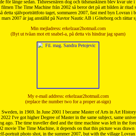
de för länge sedan. Tidsresenären dog och tidsmaskinen blev kvar ute i s
från filmen The Time Machine från 2002 så beror det på att bilden är ritad
å detta självporträttfoto taget, sommaren 2007, fast med byn Lovran i
mars 2007 är jag anställd på Navtor Nautic AB i Göteborg och rättar s
Min mejladress: erkelzaar2hotmail.com
(Byt ut tvåan mot ett snabel-a, på detta vis hindrar jag spam)
My e-mail address: erkelzaar2hotmail.com
(replace the number two for a proper at-sign)
 Sweden, in 1969. In June 2001 I became Master of Arts in Art Histor
 2022 I've got higher Degree of Master in the same subject, same univer
 ago. The time traveller died and the time machine was left in the forest'
02 movie The Time Machine, it depends on that this picture was drawn
self-portrait photo shot, in the summer 2007, but with the village Lovra