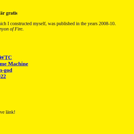
är gratis
ch I constructed myself, was published in the years 2008-10.
yon of Fire.
r WTC
ime Machine
un-god
022
ive länk!