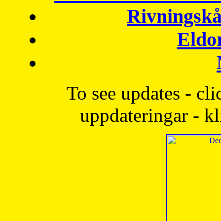
Rivningskå
Eldo
To see updates - cli
uppdateringar - kl