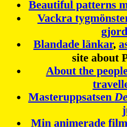
Beautiful patterns
Vackra tygmönster
gjor
Blandade länkar
,
a
site about 
About the peopl
travell
Masteruppsatsen
De
Min animerade fil