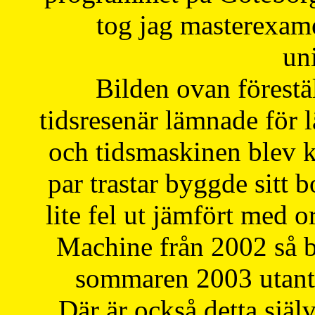
tog jag masterexa
uni
Bilden ovan förestä
tidsresenär lämnade för 
och tidsmaskinen blev k
par trastar byggde sitt b
lite fel ut jämfört med 
Machine från 2002 så be
sommaren 2003 utantil
Där är också detta själ