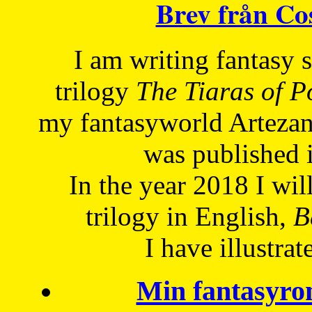
Brev från C
I am writing fantasy
trilogy
The Tiaras of 
my fantasyworld Artezan
was published 
In the year 2018 I will
trilogy in English,
Be
I have
illustrat
Min fantasyro