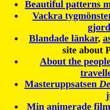
Beautiful patterns
Vackra tygmönster
gjor
Blandade länkar
,
a
site about 
About the peopl
travell
Masteruppsatsen
De
Min animerade fil