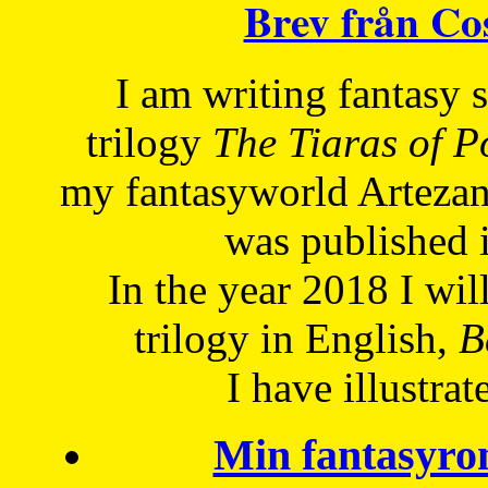
Brev från C
I am writing fantasy
trilogy
The Tiaras of 
my fantasyworld Artezan
was published 
In the year 2018 I will
trilogy in English,
Be
I have
illustrat
Min fantasyro