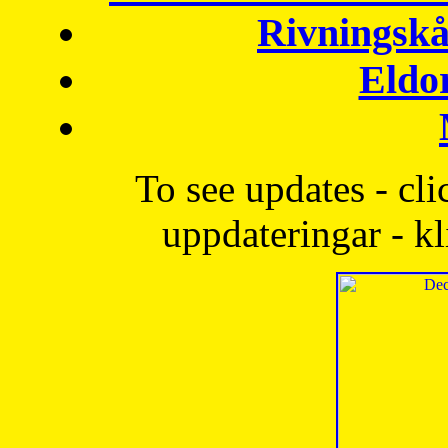
Rivningskå
Eldo
To see updates - cli
uppdateringar - kl