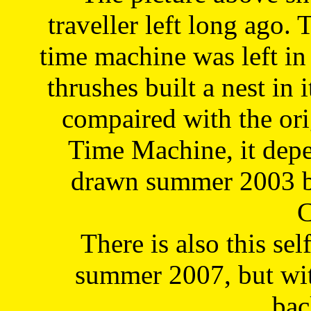
traveller left long ago. 
time machine was left in 
thrushes built a nest in 
compaired with the or
Time Machine, it depe
drawn summer 2003 by
C
There is also this sel
summer 2007, but wit
bac