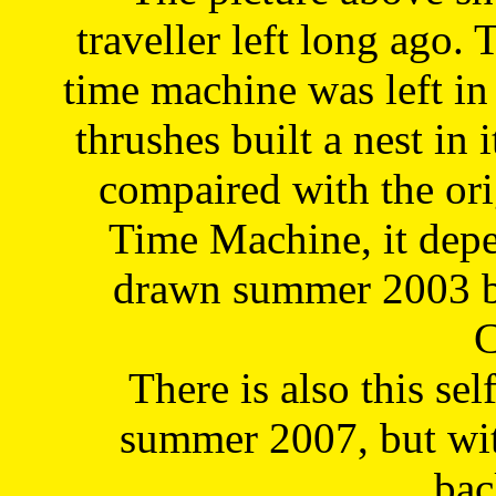
traveller left long ago. 
time machine was left in 
thrushes built a nest in 
compaired with the or
Time Machine, it depe
drawn summer 2003 by
C
There is also this sel
summer 2007, but wit
bac