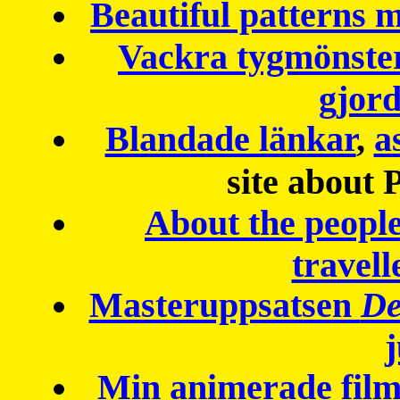
Beautiful patterns
Vackra tygmönster
gjor
Blandade länkar
,
a
site about 
About the peopl
travell
Masteruppsatsen
De
Min animerade fil