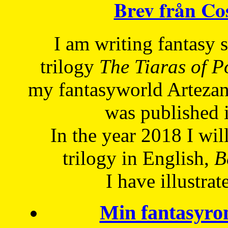
Brev från C
I am writing fantasy
trilogy
The Tiaras of 
my fantasyworld Artezan
was published 
In the year 2018 I will
trilogy in English,
Be
I have
illustrat
Min fantasyro