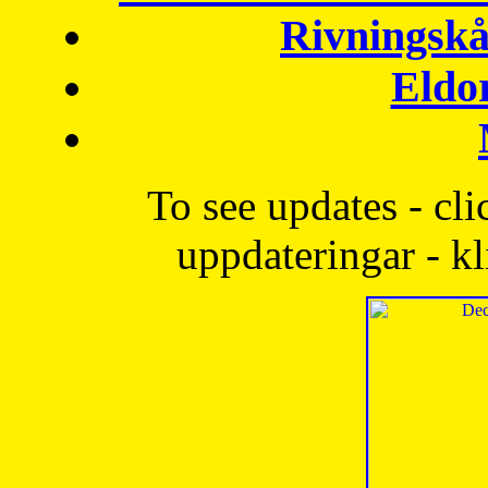
Rivningskå
Eldo
To see updates - cli
uppdateringar - kl