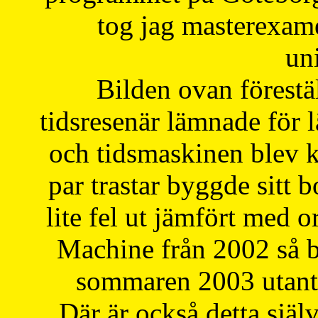
tog jag masterexa
uni
Bilden ovan förestä
tidsresenär lämnade för 
och tidsmaskinen blev k
par trastar byggde sitt b
lite fel ut jämfört med 
Machine från 2002 så be
sommaren 2003 utantil
Där är också detta själ