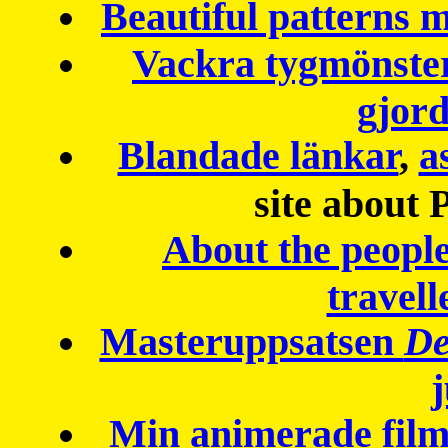
Beautiful patterns
Vackra tygmönster
gjor
Blandade länkar
,
a
site about 
About the peopl
travell
Masteruppsatsen
De
Min animerade fil