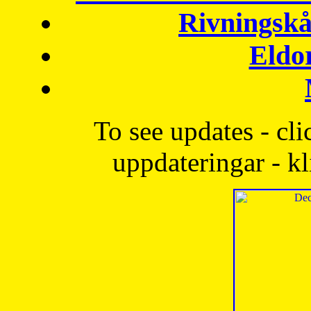
Rivningskå
Eldo
To see updates - cli
uppdateringar - kl