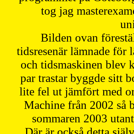
tog jag masterexa
uni
Bilden ovan förestä
tidsresenär lämnade för 
och tidsmaskinen blev k
par trastar byggde sitt b
lite fel ut jämfört med 
Machine från 2002 så be
sommaren 2003 utantil
Där är också detta själ