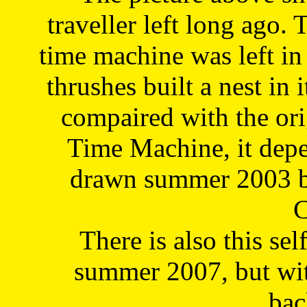
traveller left long ago. 
time machine was left in 
thrushes built a nest in 
compaired with the or
Time Machine, it depe
drawn summer 2003 by
C
There is also this sel
summer 2007, but wit
bac