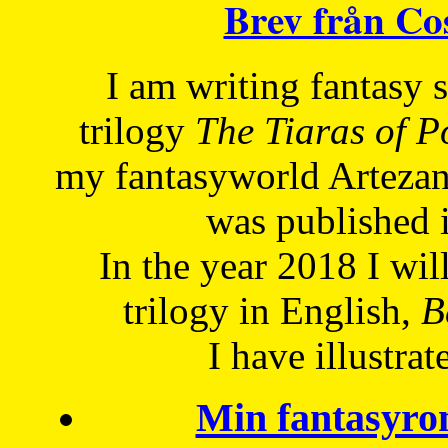
Brev från C
I am writing fantasy
trilogy
The Tiaras of 
my fantasyworld Artezan
was published 
In the year 2018 I will
trilogy in English,
Be
I have
illustrat
Min fantasyro