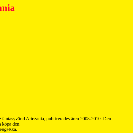
ania
 fantasyvärld Artezania, publicerades åren 2008-2010. Den
an köpa den.
 engelska.