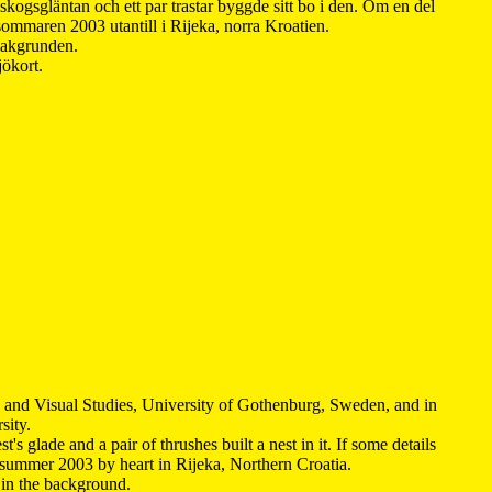
kogsgläntan och ett par trastar byggde sitt bo i den. Om en del
 sommaren 2003 utantill i Rijeka, norra Kroatien.
 bakgrunden.
jökort.
y and Visual Studies, University of Gothenburg, Sweden, and in
sity.
s glade and a pair of thrushes built a nest in it. If some details
 summer 2003 by heart in Rijeka, Northern Croatia
.
n in the background.