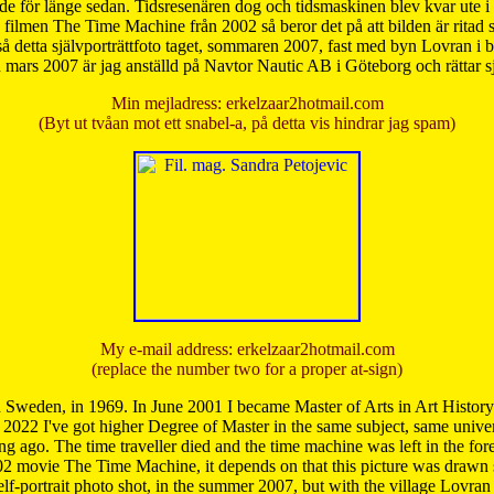
de för länge sedan. Tidsresenären dog och tidsmaskinen blev kvar ute i s
från filmen The Time Machine från 2002 så beror det på att bilden är ritad
å detta självporträttfoto taget, sommaren 2007, fast med byn Lovran i
mars 2007 är jag anställd på Navtor Nautic AB i Göteborg och rättar s
Min mejladress: erkelzaar2hotmail.com
(Byt ut tvåan mot ett snabel-a, på detta vis hindrar jag spam)
My e-mail address: erkelzaar2hotmail.com
(replace the number two for a proper at-sign)
 Sweden, in 1969. In June 2001 I became Master of Arts in Art Histor
 2022 I've got higher Degree of Master in the same subject, same univer
 ago. The time traveller died and the time machine was left in the forest'
02 movie The Time Machine, it depends on that this picture was drawn
self-portrait photo shot, in the summer 2007, but with the village Lovra