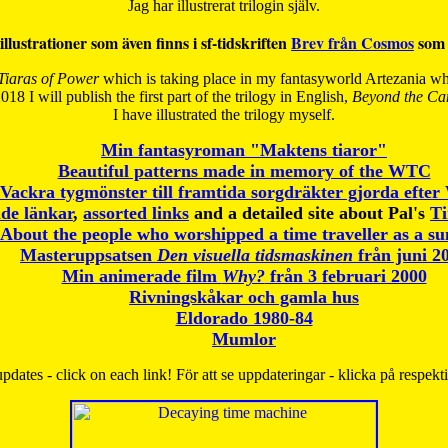
Jag har illustrerat trilogin själv.
illustrationer som även finns i sf-tidskriften
Brev från Cosmos
som 
Tiaras of Power
which is taking place in my fantasyworld Artezania whi
018 I will publish the first part of the trilogy in English,
Beyond the Can
I have
illustrated the trilogy myself.
Min fantasyroman "Maktens tiaror"
Beautiful patterns made in memory of the WTC
Vackra tygmönster till framtida sorgdräkter gjorda efte
de länkar
,
assorted links
and a detailed site about Pal's
T
About the people who worshipped a time traveller as a s
Masteruppsatsen
Den visuella tidsmaskinen
från juni 2
Min animerade film
Why?
från 3 februari 2000
Rivningskåkar och gamla hus
Eldorado 1980-84
Mumlor
pdates - click on each link! För att se uppdateringar - klicka på respekt