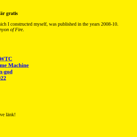
är gratis
ch I constructed myself, was published in the years 2008-10.
yon of Fire.
r WTC
ime Machine
un-god
022
ive länk!