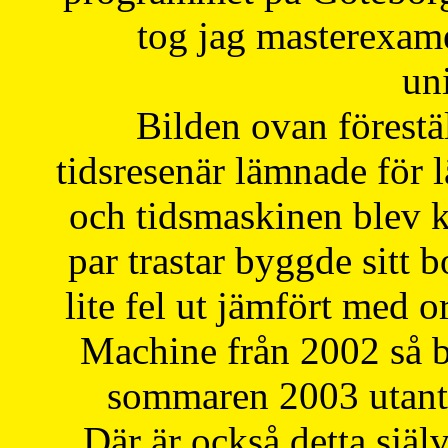
tog jag masterexa
uni
Bilden ovan förestä
tidsresenär lämnade för 
och tidsmaskinen blev k
par trastar byggde sitt b
lite fel ut jämfört med 
Machine från 2002 så be
sommaren 2003 utantil
Där är också detta själ