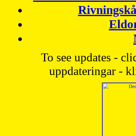
Rivningskå
Eldo
To see updates - cli
uppdateringar - kl