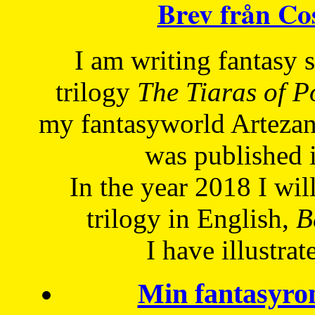
Brev från C
I am writing fantasy
trilogy
The Tiaras of 
my fantasyworld Artezan
was published 
In the year 2018 I will
trilogy in English,
Be
I have
illustrat
Min fantasyro