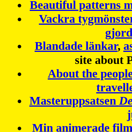
Beautiful patterns
Vackra tygmönster
gjor
Blandade länkar
,
a
site about 
About the peopl
travell
Masteruppsatsen
De
Min animerade fil