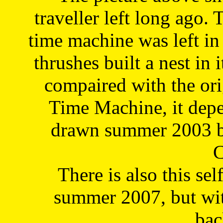
traveller left long ago. 
time machine was left in 
thrushes built a nest in 
compaired with the or
Time Machine, it depe
drawn summer 2003 by
C
There is also this sel
summer 2007, but wit
bac