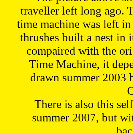
traveller left long ago. 
time machine was left in 
thrushes built a nest in 
compaired with the or
Time Machine, it depe
drawn summer 2003 by
C
There is also this sel
summer 2007, but wit
bac