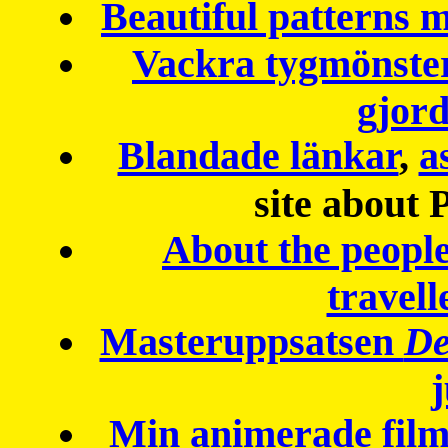
Beautiful patterns
Vackra tygmönster
gjor
Blandade länkar
,
a
site about 
About the peopl
travell
Masteruppsatsen
De
Min animerade fil