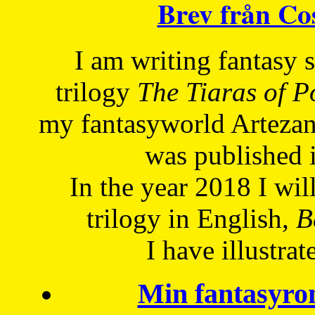
Brev från C
I am writing fantasy
trilogy
The Tiaras of 
my fantasyworld Artezan
was published 
In the year 2018 I will
trilogy in English,
Be
I have
illustrat
Min fantasyro