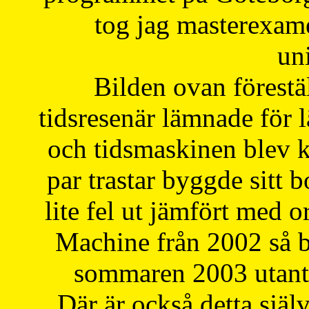
tog jag masterexa
uni
Bilden ovan förestä
tidsresenär lämnade för 
och tidsmaskinen blev k
par trastar byggde sitt b
lite fel ut jämfört med 
Machine från 2002 så be
sommaren 2003 utantil
Där är också detta själ