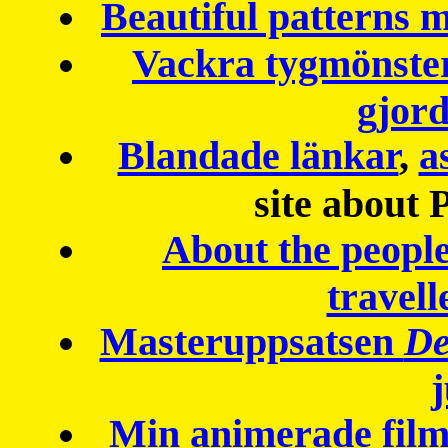
Beautiful patterns
Vackra tygmönster
gjor
Blandade länkar
,
a
site about 
About the peopl
travell
Masteruppsatsen
De
Min animerade fil