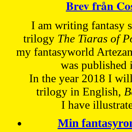
Brev från C
I am writing fantasy
trilogy
The Tiaras of 
my fantasyworld Artezan
was published 
In the year 2018 I will
trilogy in English,
Be
I have
illustrat
Min fantasyro