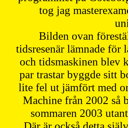
tog jag masterexa
uni
Bilden ovan förestä
tidsresenär lämnade för 
och tidsmaskinen blev k
par trastar byggde sitt b
lite fel ut jämfört med 
Machine från 2002 så be
sommaren 2003 utantil
Där är också detta själ