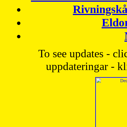
Rivningskå
Eldo
To see updates - cli
uppdateringar - kl