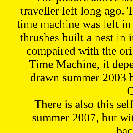
traveller left long ago. 
time machine was left in 
thrushes built a nest in 
compaired with the or
Time Machine, it depe
drawn summer 2003 by
C
There is also this sel
summer 2007, but wit
bac