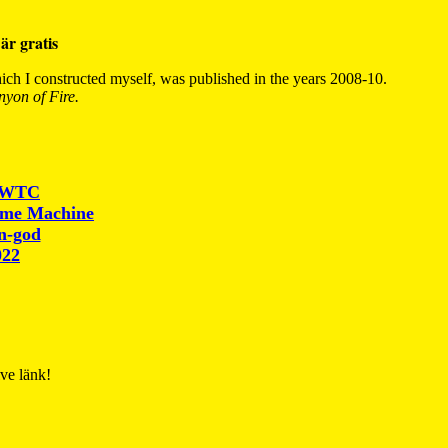
är gratis
ch I constructed myself, was published in the years 2008-10.
yon of Fire.
r WTC
ime Machine
un-god
022
ive länk!