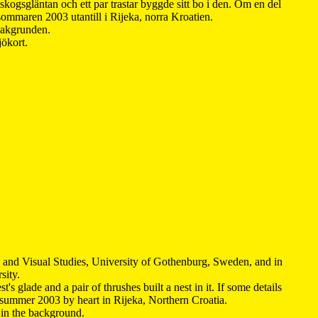
kogsgläntan och ett par trastar byggde sitt bo i den. Om en del
 sommaren 2003 utantill i Rijeka, norra Kroatien.
 bakgrunden.
jökort.
y and Visual Studies, University of Gothenburg, Sweden, and in
sity.
s glade and a pair of thrushes built a nest in it. If some details
 summer 2003 by heart in Rijeka, Northern Croatia
.
n in the background.