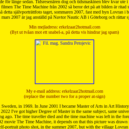
de för länge sedan. Tidsresenären dog och tidsmaskinen blev kvar ute i s
från filmen The Time Machine från 2002 så beror det på att bilden är ritad
å detta självporträttfoto taget, sommaren 2007, fast med byn Lovran i
mars 2007 är jag anställd på Navtor Nautic AB i Göteborg och rättar s
Min mejladress: erkelzaar2hotmail.com
(Byt ut tvåan mot ett snabel-a, på detta vis hindrar jag spam)
My e-mail address: erkelzaar2hotmail.com
(replace the number two for a proper at-sign)
 Sweden, in 1969. In June 2001 I became Master of Arts in Art Histor
 2022 I've got higher Degree of Master in the same subject, same univer
 ago. The time traveller died and the time machine was left in the forest'
02 movie The Time Machine, it depends on that this picture was drawn
self-portrait photo shot, in the summer 2007, but with the village Lovra