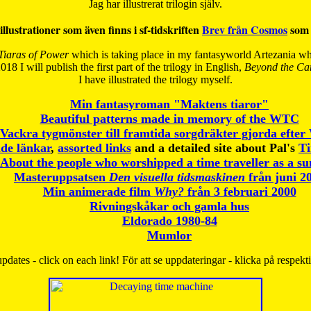
Jag har illustrerat trilogin själv.
illustrationer som även finns i sf-tidskriften
Brev från Cosmos
som 
Tiaras of Power
which is taking place in my fantasyworld Artezania whi
018 I will publish the first part of the trilogy in English,
Beyond the Can
I have
illustrated the trilogy myself.
Min fantasyroman "Maktens tiaror"
Beautiful patterns made in memory of the WTC
Vackra tygmönster till framtida sorgdräkter gjorda efte
de länkar
,
assorted links
and a detailed site about Pal's
T
About the people who worshipped a time traveller as a s
Masteruppsatsen
Den visuella tidsmaskinen
från juni 2
Min animerade film
Why?
från 3 februari 2000
Rivningskåkar och gamla hus
Eldorado 1980-84
Mumlor
pdates - click on each link! För att se uppdateringar - klicka på respekt