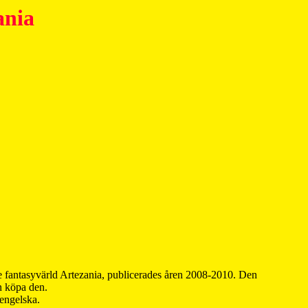
ania
 fantasyvärld Artezania, publicerades åren 2008-2010. Den
an köpa den.
 engelska.